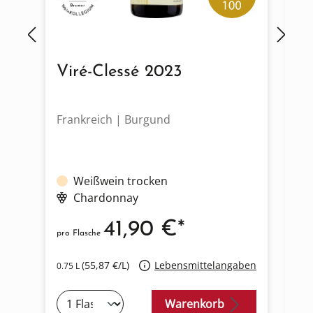
Viré-Clessé 2023
M
Frankreich | Burgund
Fr
Weißwein trocken
Chardonnay
41,90 €*
pro Flasche
pro
(55,87 €/L)
Lebensmittelangaben
0.75 L
0.7
Warenkorb