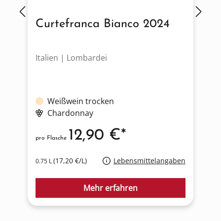
Curtefranca Bianco 2024
Italien | Lombardei
F
Weißwein trocken
Chardonnay
12,90 €*
pro Flasche
p
(17,20 €/L)
Lebensmittelangaben
0.75 L
0
Mehr erfahren