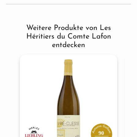
Weitere Produkte von Les
Produktgalerie überspringen
Héritiers du Comte Lafon
entdecken
90