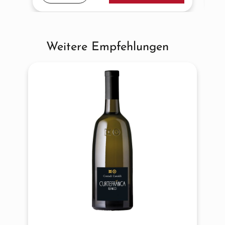
Weitere Empfehlungen
Produktgalerie überspringen