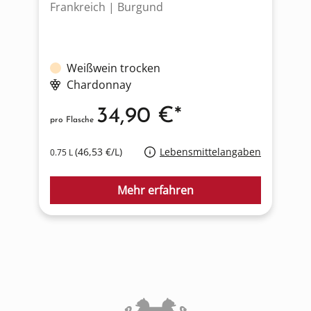
Frankreich | Burgund
D
Weißwein trocken
Chardonnay
34,90 €*
pro Flasche
p
(46,53 €/L)
Lebensmittelangaben
0.75 L
0
Mehr erfahren