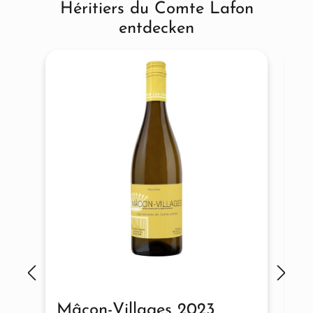
Héritiers du Comte Lafon
entdecken
Mâcon-Villages 2023
S