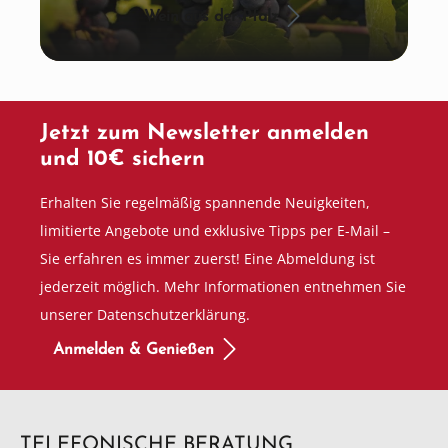
Wein aus der Pfalz
Jetzt zum Newsletter anmelden
und 10€ sichern
Erhalten Sie regelmäßig spannende Neuigkeiten,
limitierte Angebote und exklusive Tipps per E-Mail –
Sie erfahren es immer zuerst! Eine Abmeldung ist
jederzeit möglich. Mehr Informationen entnehmen Sie
unserer Datenschutzerklärung.
Anmelden & Genießen
TELEFONISCHE BERATUNG