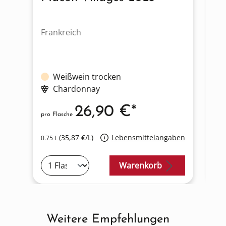
Frankreich
Fr
Weißwein trocken
Chardonnay
26,90 €*
pro Flasche
pro
(35,87 €/L)
Lebensmittelangaben
0.75 L
0.7
Warenkorb
Weitere Empfehlungen
Produktgalerie überspringen