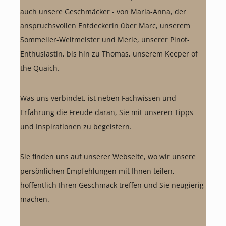
auch unsere Geschmäcker - von Maria-Anna, der
anspruchsvollen Entdeckerin über Marc, unserem
Sommelier-Weltmeister und Merle, unserer Pinot-
Enthusiastin, bis hin zu Thomas, unserem Keeper of
the Quaich.
Was uns verbindet, ist neben Fachwissen und
Erfahrung die Freude daran, Sie mit unseren Tipps
und Inspirationen zu begeistern.
Sie finden uns auf unserer Webseite, wo wir unsere
persönlichen Empfehlungen mit Ihnen teilen,
hoffentlich Ihren Geschmack treffen und Sie neugierig
machen.