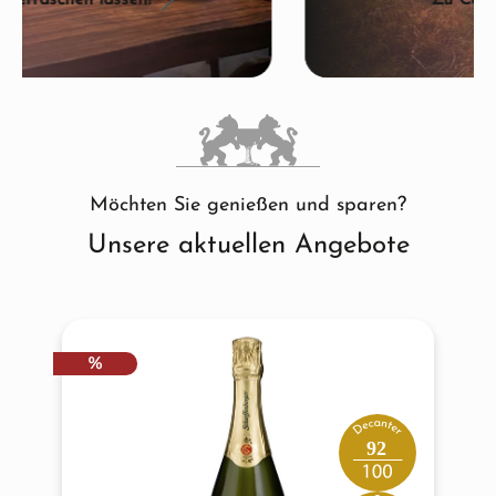
Zu Casa la Rad
Möchten Sie genießen und sparen?
Unsere aktuellen Angebote
Produktgalerie überspringen
RABATT
%
92