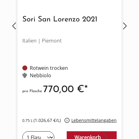
Sori San Lorenzo 2021
Italien | Piemont
D
Rotwein trocken
Nebbiolo
770,00 €*
pro Flasche
p
en
(1.026,67 €/L)
Lebensmittelangaben
0.75 L
0
Warenkorb