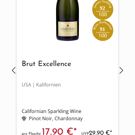
92
91
Brut Excellence
USA | Kalifornien
F
Californian Sparkling Wine
W
Pinot Noir
, Chardonnay
17,90 €*
29,90 €*
pro Flasche
UVP
p