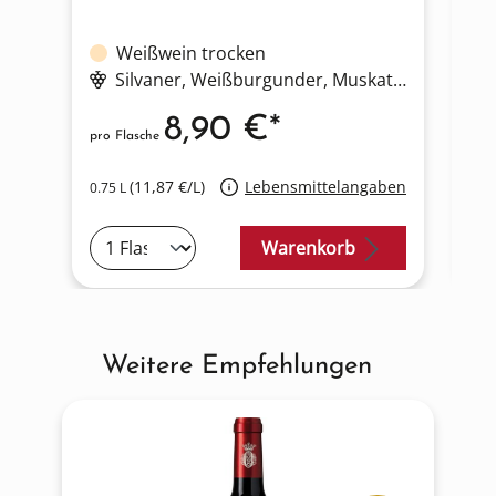
Weißwein trocken
Silvaner
, Weißburgunder
, Muskateller
, Chard
8,90 €*
pro Flasche
pro
(11,87 €/L)
Lebensmittelangaben
0.75 L
0.7
Warenkorb
Weitere Empfehlungen
Produktgalerie überspringen