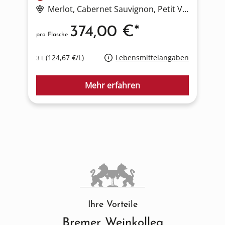
Merlot
, Cabernet Sauvignon
, Petit Verdot
, Cab
374,00 €*
pro Flasche
p
(124,67 €/L)
Lebensmittelangaben
3 L
0
Mehr erfahren
Ihre Vorteile
Bremer Weinkolleg