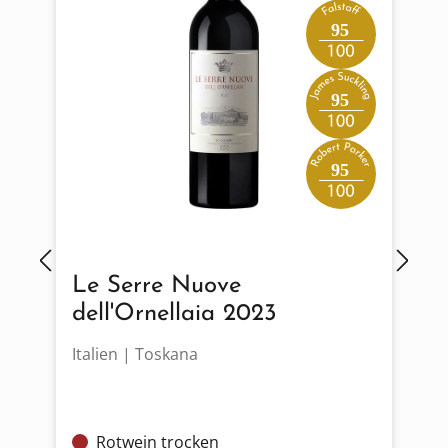
95
95
95
Le Serre Nuove
dell'Ornellaia 2023
Italien | Toskana
I
Rotwein trocken