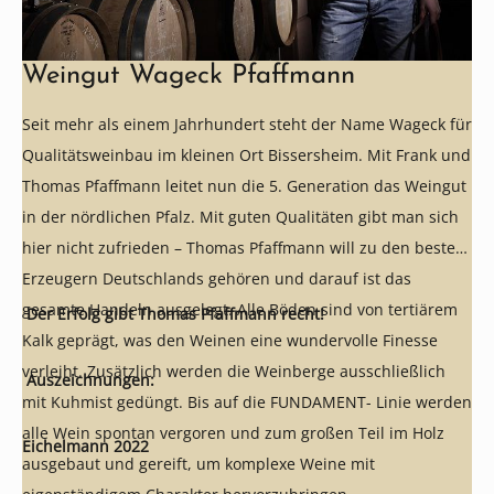
Weingut Wageck Pfaffmann
Seit mehr als einem Jahrhundert steht der Name Wageck für
Qualitätsweinbau im kleinen Ort Bissersheim. Mit Frank und
Thomas Pfaffmann leitet nun die 5. Generation das Weingut
in der nördlichen Pfalz. Mit guten Qualitäten gibt man sich
hier nicht zufrieden – Thomas Pfaffmann will zu den besten
Erzeugern Deutschlands gehören und darauf ist das
gesamte Handeln ausgelegt. Alle Böden sind von tertiärem
Der Erfolg gibt Thomas Pfaffmann recht!
Kalk geprägt, was den Weinen eine wundervolle Finesse
verleiht. Zusätzlich werden die Weinberge ausschließlich
Auszeichnungen:
mit Kuhmist gedüngt. Bis auf die FUNDAMENT- Linie werden
alle Wein spontan vergoren und zum großen Teil im Holz
Eichelmann 2022
ausgebaut und gereift, um komplexe Weine mit