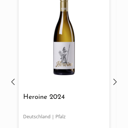
Heroine 2024
G
F
Deutschland | Pfalz
De