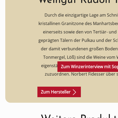
Weingut Rudolf 
Durch die einzigartige Lage am Schn
kristallinen Granitzone des Manhartsb
einerseits sowie den von Tertiär- un
geprägten Tälern der Pulkau und der S
der damit verbundenen großen Bodenvie
Tonmergel, Löß) sind die Weine vom 
eigenständig und eigentlich keinem d
Zum Winzerinterview mit Sop
zuzuordnen. Norbert Fidesser über s
Weinbereitung: „Unsere Weingärt
Grundsätzen des biodynamischen W
Zum Hersteller
Steiner bewirtschaftet. Wir verzichte
systemische Pflanzenschutzmittel (Pe
Herbizide, Botrytismittel) und lasse
Produktgalerie überspringen