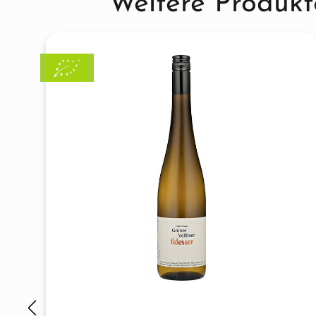
Weitere Produkt
Hauptrolle spielen. Der Schutz der Rebe
ausschließlich mit natürlichen Mitteln, 
Laubarbeit und die Förderung von Nüt
Bodenleben garantiert eine hohe Vitali
natürliche Abwehrkraft gegen Witterun
und Schädlinge bewirkt.“
Spannende Wei