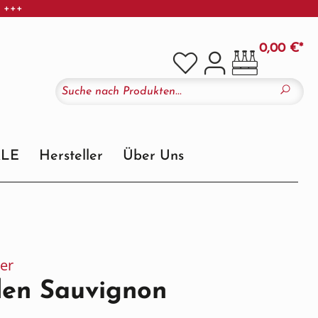
r +++
0,00 €*
ALE
Hersteller
Über Uns
er
den Sauvignon