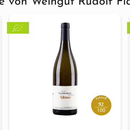
e von Weingut Rudolf Fi
 vor Krankheiten erfolgt
durch eine sehr intensive
zlingen. Ein intaktes
tät der Reben, die eine
gsextreme, Krankheiten
ne aus dem Weinviertel.
92