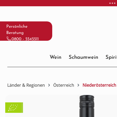
+++ 
 Hauptinhalt springen
Zur Suche springen
Zur Hauptnavigation springen
Persönliche
Beratung
0800 - 5545511
Wein
Schaumwein
Spir
Länder & Regionen
Österreich
Niederösterreich
Bildergalerie überspringen