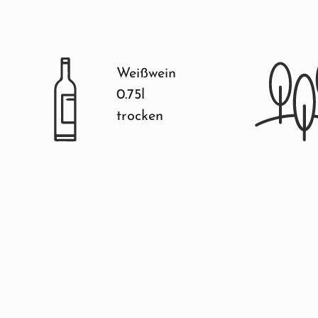
Weißwein
0.75l
trocken