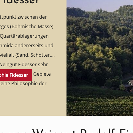
Fidesser
ittpunkt zwischen der
erges (Böhmische Masse)
d Quartärablagerungen
chmida andererseits und
lfalt (Sand, Schotter,
Weingut Fidesser sehr
er umliegenden Gebiete
hie Fidesser
eine Philosophie der
en werden nach den
einbaus nach Rudolf
n auf synthetische und
stizide, Insektizide,
n so dem Terroir die