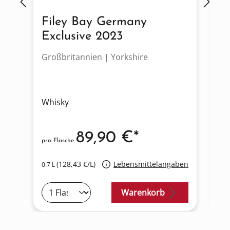
Filey Bay Germany
F
Exclusive 2023
F
Großbritannien | Yorkshire
Gr
Whisky
Wh
89,90 €*
pro Flasche
pro
(128,43 €/L)
Lebensmittelangaben
0.7 L
0.7
Warenkorb