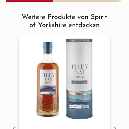
hochwertigstes Cask Management – all das macht den
Charakter unseres Whiskys so einzigartig.“
Weitere Produkte von Spirit
Produktgalerie überspringen
of Yorkshire entdecken