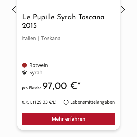
Le Pupille Syrah Toscana
2015
Italien | Toskana
I
Rotwein
Syrah
97,00 €*
pro Flasche
p
(129,33 €/L)
Lebensmittelangaben
0.75 L
0
Mehr erfahren