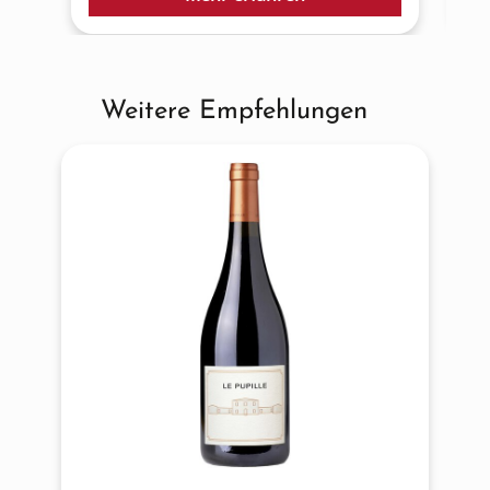
Weitere Empfehlungen
Produktgalerie überspringen