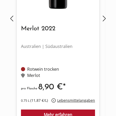
Merlot 2022
C
Australien | Südaustralien
Au
Rotwein trocken
Merlot
8,90 €*
pro Flasche
pro
(11,87 €/L)
Lebensmittelangaben
0.75 L
0.7
Mehr erfahren