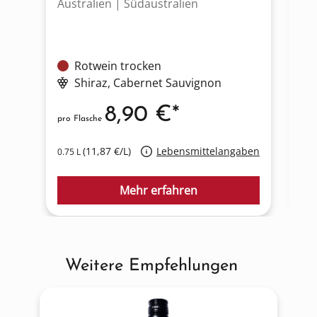
Australien | Südaustralien
Au
Rotwein trocken
Shiraz
, Cabernet Sauvignon
8,90 €*
pro Flasche
pro
(11,87 €/L)
Lebensmittelangaben
0.75 L
0.7
Mehr erfahren
Weitere Empfehlungen
Produktgalerie überspringen