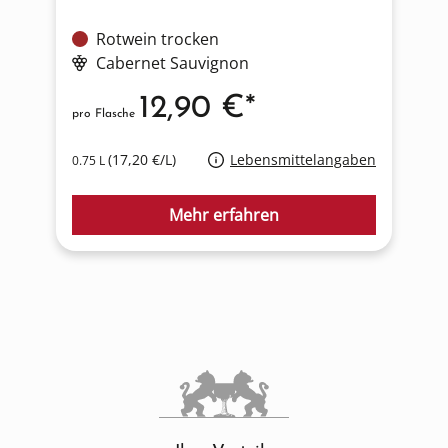
Rotwein trocken
Cabernet Sauvignon
12,90 €*
pro Flasche
p
(17,20 €/L)
Lebensmittelangaben
0.75 L
0
Mehr erfahren