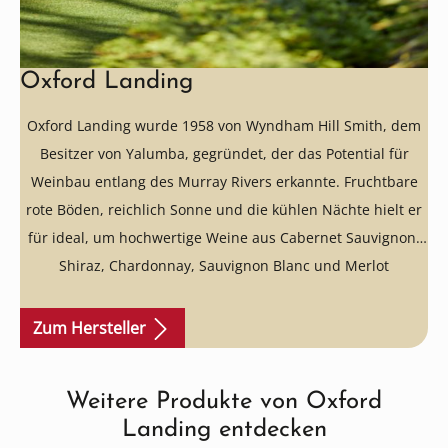
Oxford Landing
Oxford Landing wurde 1958 von Wyndham Hill Smith, dem
Besitzer von Yalumba, gegründet, der das Potential für
Weinbau entlang des Murray Rivers erkannte. Fruchtbare
rote Böden, reichlich Sonne und die kühlen Nächte hielt er
für ideal, um hochwertige Weine aus Cabernet Sauvignon,
Shiraz, Chardonnay, Sauvignon Blanc und Merlot
herzustellen. Mittlerweile gehören 250 ha Reben zum
Weingut und trotz der Größe wird jede Parzelle separat
Zum Hersteller
bearbeitet und ausgebaut, um ihre Individualität
herauszuarbeiten. Es werden ausschließlich wilde Hefen
Weitere Produkte von Oxford
Produktgalerie überspringen
aus den Weinbergen verwendet, so wenig wie möglich in die
Landing entdecken
Weinbereitung eingegriffen und mit Reserveweinen