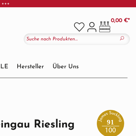
r +++
0,00 €*
ALE
Hersteller
Über Uns
91
ngau Riesling