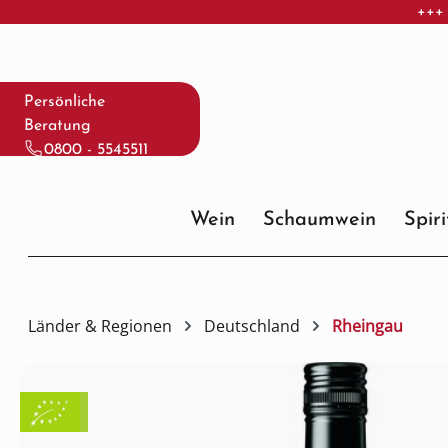
+++ 
 Hauptinhalt springen
Zur Suche springen
Zur Hauptnavigation springen
Persönliche
Beratung
0800 - 5545511
Wein
Schaumwein
Spir
Länder & Regionen
Deutschland
Rheingau
Bildergalerie überspringen