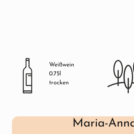
Weißwein
0.75l
trocken
Maria-Anna