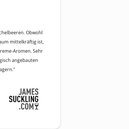
chelbeeren. Obwohl
m mittelkräftig ist,
ncreme-Aromen. Sehr
ogisch angebauten
agern."