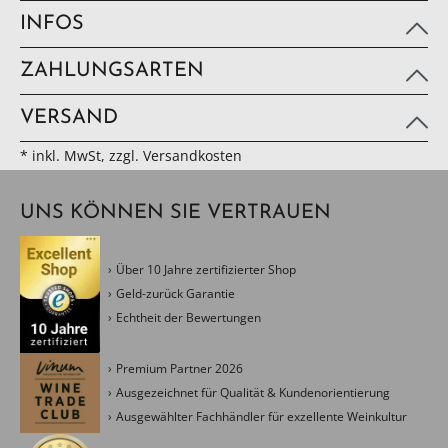
INFOS
ZAHLUNGSARTEN
VERSAND
* inkl. MwSt, zzgl. Versandkosten
UNS KÖNNEN SIE VERTRAUEN
Über 10 Jahre zertifizierter Shop
Geld-zurück Garantie
Echtheit der Bewertungen
Premium Partner 2026
Ausgezeichnet für Qualität & Kundenorientierung
Ausgewählter Fachhändler für exzellente Weinkultur