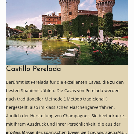
Castillo Perelada
Berühmt ist Perelada für die exzellenten Cavas, die zu den
besten Spaniens zählen. Die Cavas von Perelada werden
nach traditioneller Methode („Metódo tradicional“)
hergestellt, also im klassischen Flaschengärverfahren,
ähnlich der Herstellung von Champagner. Sie beeindrucken
mit ihrem Ausdruck und ihrer Persönlichkeit, die aus der
großen Masse der spanischen Cavas weit hervorragen. Als
Castillo Perelada ist nicht nur ein Glanzlicht mittelalterlicher