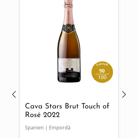
90
Cava Stars Brut Touch of
C
Rosé 2022
2
Spanien | Empordà
Sp