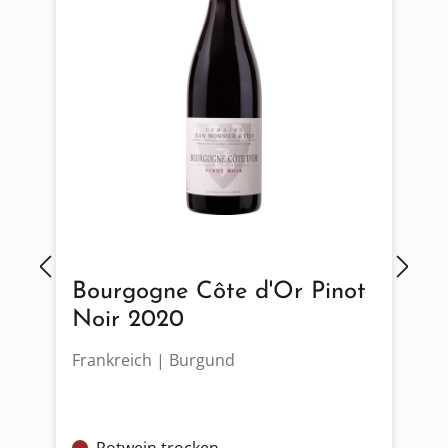
Bourgogne Côte d'Or Pinot
Noir 2020
Frankreich | Burgund
I
Rotwein trocken