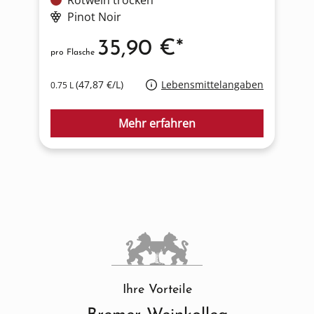
Pinot Noir
35,90 €*
pro Flasche
p
(47,87 €/L)
Lebensmittelangaben
0.75 L
0
Mehr erfahren
Ihre Vorteile