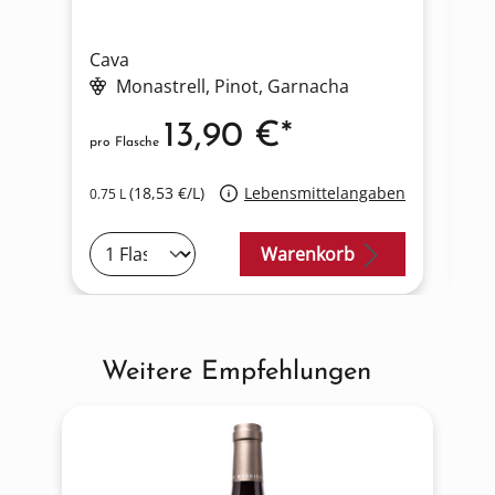
Cava
Ca
Monastrell
, Pinot
, Garnacha
13,90 €*
pro Flasche
pro
(18,53 €/L)
Lebensmittelangaben
0.75 L
0.7
Warenkorb
Weitere Empfehlungen
Produktgalerie überspringen