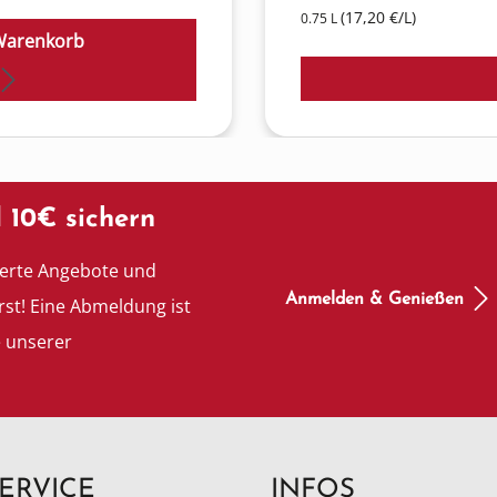
(17,20 €/L)
0.75 L
Warenkorb
 10€ sichern
ierte Angebote und
Anmelden & Genießen
rst! Eine Abmeldung ist
e unserer
ERVICE
INFOS