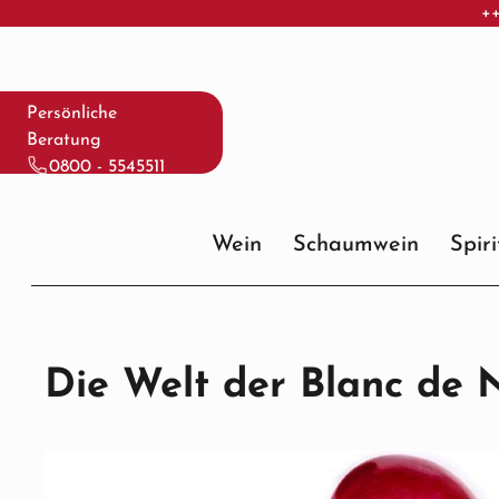
++
 Hauptinhalt springen
Zur Suche springen
Zur Hauptnavigation springen
Persönliche
Beratung
0800 - 5545511
Wein
Schaumwein
Spir
Die Welt der Blanc de 