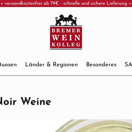
+ versandkostenfrei ab 79€ - schnelle und sichere Lieferung 
ituosen
Länder & Regionen
Besonderes
S
Noir Weine