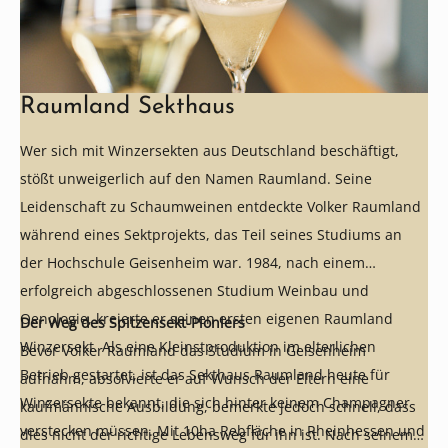
Raumland Sekthaus
Wer sich mit Winzersekten aus Deutschland beschäftigt,
stößt unweigerlich auf den Namen Raumland. Seine
Leidenschaft zu Schaumweinen entdeckte Volker Raumland
während eines Sektprojekts, das Teil seines Studiums an
der Hochschule Geisenheim war. 1984, nach einem
erfolgreich abgeschlossenen Studium Weinbau und
Oenologie, kreierte er seinen ersten eigenen Raumland
Der Weg des Spitzensekt-Pioniers
Winzersekt. Als eine Kleinstproduktion im elterlichen
Bevor Volker Raumland das Studium in Geisenheim
Betrieb gestartet, ist das Sekthaus Raumland heute für
aufnahm, absolvierte er auf Wunsch der Eltern eine
Winzersekte bekannt, die sich hinter keinem Champagner
kaufmännische Ausbildung, bemerkte jedoch schnell, dass
verstecken müssen. Mit 10ha Rebfläche in Rheinhessen und
dies nicht der richtige Lebensweg für ihn ist. Nach seinem