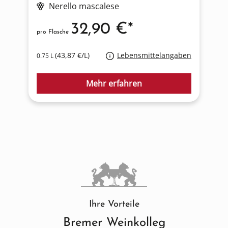
Nerello mascalese
32,90 €*
pro Flasche
p
(43,87 €/L)
Lebensmittelangaben
0.75 L
0
Mehr erfahren
Ihre Vorteile
Bremer Weinkolleg