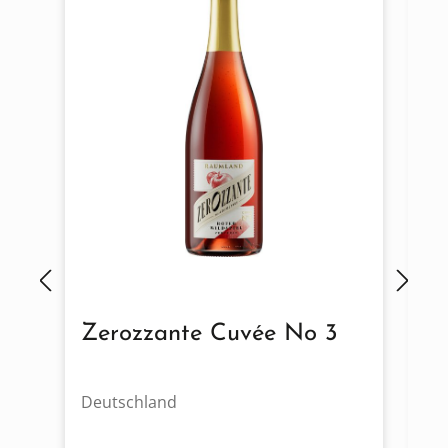
Zerozzante Cuvée No 3
Z
Deutschland
De