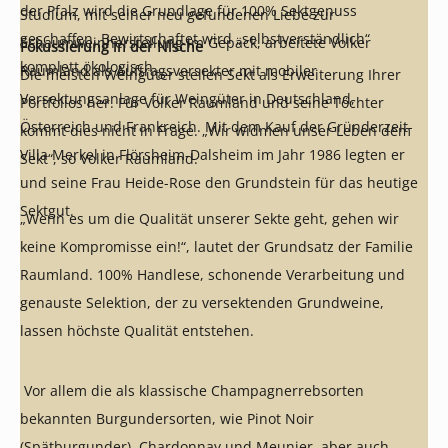
der Pfalz wird die Grundlage für 100% Sektgenuss
Studium, mit seiner neu gefundenen Liebe zur
geschaffen. Bewirtschaftet wird „selbstverständlich“
Schaumweinherstellung im Gepäck, arbeitete Volker
Fokussierung in der Nische
komplett ökologisch.
Raumland als Auftragsversekter mit mobiler
Die meisten Weingüter stellen Sekt als Erweiterung Ihrer
Versektungsanlage für Weingüter in Deutschland,
Portfolios her. Für Volker Raumland und seine Töchter
Österreich und Frankreich. Mit dem Kauf der Gründerzeit-
kommt dies nicht in Frage. „Wir widmen unser Leben dem
Villa Merkel in Flörsheim-Dalsheim im Jahr 1986 legten er
Sekt“, so Volker Raumland.
und seine Frau Heide-Rose den Grundstein für das heutige
Sektgut.
„Wenn es um die Qualität unserer Sekte geht, gehen wir
keine Kompromisse ein!“, lautet der Grundsatz der Familie
Raumland. 100% Handlese, schonende Verarbeitung und
genauste Selektion, der zu versektenden Grundweine,
lassen höchste Qualität entstehen.
Vor allem die als klassische Champagnerrebsorten
bekannten Burgundersorten, wie Pinot Noir
(Spätburgunder), Chardonnay und Meunier, aber auch