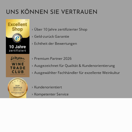
UNS KÖNNEN SIE VERTRAUEN
Über 10 Jahre zertifizierter Shop
Geld-zurück Garantie
Echtheit der Bewertungen
Premium Partner 2026
Ausgezeichnet für Qualität & Kundenorientierung
Ausgewählter Fachhändler für exzellente Weinkultur
Kundenorientiert
Kompetenter Service
Kreativ & Modern
Management Ressourceneinsatz
Fokus Energieverbrauch