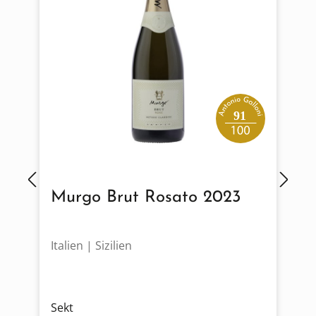
91
Murgo Brut Rosato 2023
Italien | Sizilien
D
Sekt
S