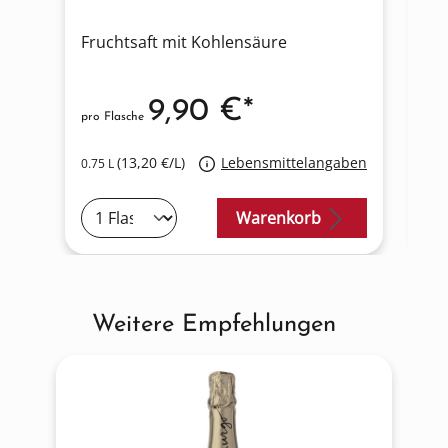
Fruchtsaft mit Kohlensäure
Fr
9,90 €*
pro Flasche
pro
(13,20 €/L)
Lebensmittelangaben
0.75 L
0.7
Warenkorb
Weitere Empfehlungen
Produktgalerie überspringen