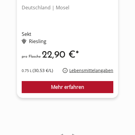
Deutschland | Mosel
F
Sekt
S
Riesling
22,90 €*
pro Flasche
p
(30,53 €/L)
Lebensmittelangaben
0.75 L
0
Mehr erfahren