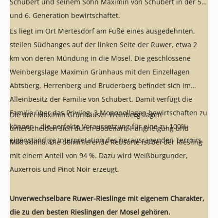
Schubert und seinem Sohn Maximin von Schubert in der 5.
und 6. Generation bewirtschaftet.
Es liegt im Ort Mertesdorf am Fuße eines ausgedehnten,
steilen Südhanges auf der linken Seite der Ruwer, etwa 2
km von deren Mündung in die Mosel. Die geschlossene
Weinbergslage Maximin Grünhaus mit den Einzellagen
Abtsberg, Herrenberg und Bruderberg befindet sich im
Alleinbesitz der Familie von Schubert. Damit verfügt die
Familie über das Privileg, 3 Monopollagen bewirtschaften zu
Die drei Maximin Grünhäuser Weinbergslagen
können - die perfekte Voraussetzung für eine zu 100%
unterscheiden sich durch Bodenart, Hangneigung und
eigenständige Interpretation des herausragenden Terroirs.
Mikroklima. Die dominierende Rebsorte ist bei der Riesling
mit einem Anteil von 94 %. Dazu wird Weißburgunder,
Auxerrois und Pinot Noir erzeugt.
Unverwechselbare Ruwer-Rieslinge mit eigenem Charakter,
die zu den besten Rieslingen der Mosel gehören.