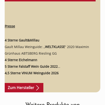
Presse
4 Sterne Gault&Millau
Gault Millau Weinguide: „
WELTKLASSE
“ 2020 Maximin
Grünhaus ABTSBERG Riesling GG
4 Sterne Eichelmann
5 Sterne Falstaff Wein Guide 2022
4,5 Sterne VINUM Weinguide 2026
VINUM Riesling Champion:
1. Platz Sieger Kategorie
„Spätlese“; 93 Punkte 2020 Maximin Grünhaus HERRENBERG
Zum Hersteller
Spätlese
Jancis Robinson:
„The gateway to Riesling"
Weitere Produkte von
Produktgalerie überspringen