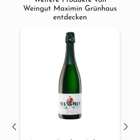
Wine Advocate by Robert Parker:
93+ Punkte 2020 Maximin
Weingut Maximin Grünhaus
Grünhaus ABTSBERG Riesling GG; 93 Punkte 2020 Maximin
entdecken
Grünhaus HERRENBERG Riesling GG; 92+ Punkte 2020
Maximin Grünhaus HERRENBERG Riesling GG; reviewed by
Stephan Reinhardt
Falstaff 11/2021:
„Amelie und Maximin von Schubert
beginnen in Grünhaus Akzente zu verschieben, das wird an
den neuen Weinen überdeutlich.“
93 Punkte 2020 Maximin
Grünhaus ABTSBERG Riesling Kabinett; 92 Punkte 2020
Maximin Grünhaus GRÜNHÄUSER Riesling trocken