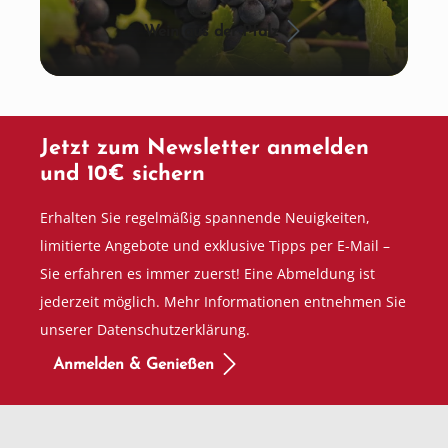
Wein aus der Pfalz
Jetzt zum Newsletter anmelden
und 10€ sichern
Erhalten Sie regelmäßig spannende Neuigkeiten,
limitierte Angebote und exklusive Tipps per E-Mail –
Sie erfahren es immer zuerst! Eine Abmeldung ist
jederzeit möglich. Mehr Informationen entnehmen Sie
unserer Datenschutzerklärung.
Anmelden & Genießen