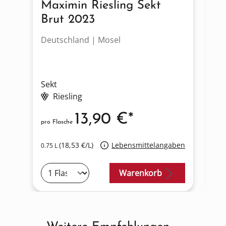
Maximin Riesling Sekt
M
Brut 2023
Deutschland | Mosel
De
Sekt
Riesling
13,90 €*
pro Flasche
pro
(18,53 €/L)
Lebensmittelangaben
0.75 L
0.7
Warenkorb
Produktgalerie überspringen