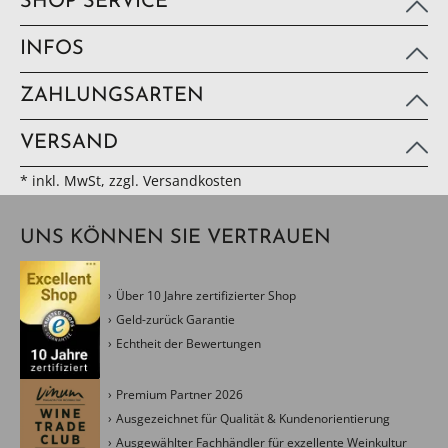
SHOP SERVICE
INFOS
ZAHLUNGSARTEN
VERSAND
* inkl. MwSt, zzgl. Versandkosten
UNS KÖNNEN SIE VERTRAUEN
Über 10 Jahre zertifizierter Shop
Geld-zurück Garantie
Echtheit der Bewertungen
Premium Partner 2026
Ausgezeichnet für Qualität & Kundenorientierung
Ausgewählter Fachhändler für exzellente Weinkultur