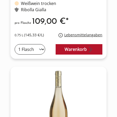
Weißwein trocken
Ribolla Gialla
109,00 €*
pro Flasche
(145,33 €/L)
Lebensmittelangaben
0.75 L
Warenkorb