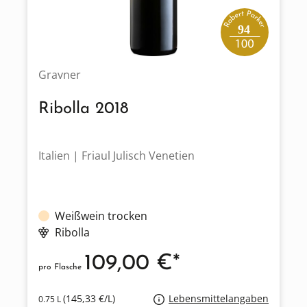
94
Gravner
Ribolla 2018
Italien | Friaul Julisch Venetien
Weißwein trocken
Ribolla
109,00 €*
pro Flasche
(145,33 €/L)
Lebensmittelangaben
0.75 L