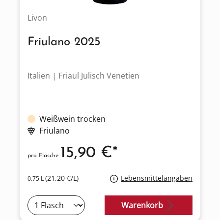
Livon
Friulano 2025
Italien | Friaul Julisch Venetien
Weißwein trocken
Friulano
15,90 €*
pro Flasche
(21,20 €/L)
Lebensmittelangaben
0.75 L
Warenkorb