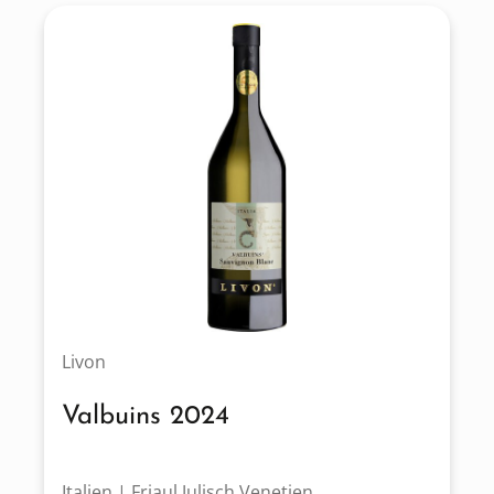
Livon
Valbuins 2024
Italien | Friaul Julisch Venetien