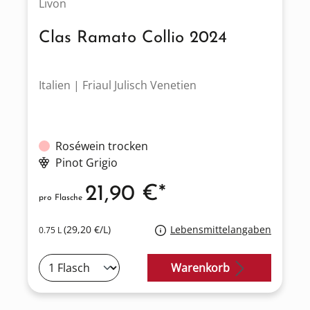
Livon
Clas Ramato Collio 2024
Italien | Friaul Julisch Venetien
Roséwein trocken
Pinot Grigio
21,90 €*
pro Flasche
(29,20 €/L)
Lebensmittelangaben
0.75 L
Warenkorb