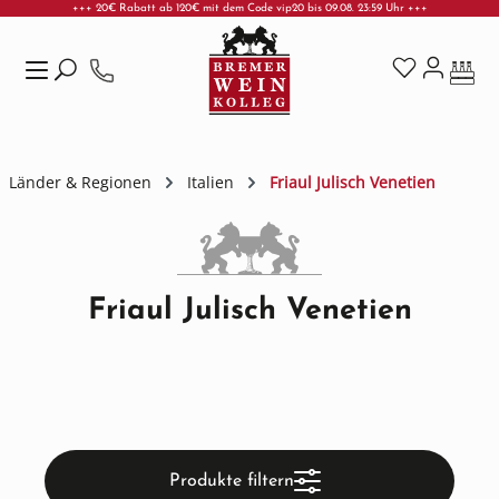
+++ 20€ Rabatt ab 120€ mit dem Code vip20 bis 09.08. 23:59 Uhr +++
Zum Hauptinhalt springen
Länder & Regionen
Italien
Friaul Julisch Venetien
Friaul Julisch Venetien
Produkte filtern