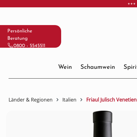
+++ 
 Hauptinhalt springen
Zur Suche springen
Zur Hauptnavigation springen
Persönliche
Beratung
0800 - 5545511
Wein
Schaumwein
Spir
Länder & Regionen
Italien
Friaul Julisch Venetien
Bildergalerie überspringen