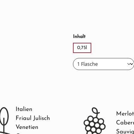
auswählen
Inhalt
0,75l
Italien
Merlot
Friaul Julisch
Caber
Venetien
Sauvi