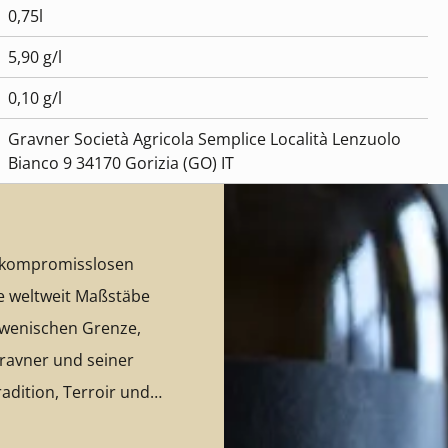
0,75l
5,90 g/l
0,10 g/l
Gravner Società Agricola Semplice Località Lenzuolo
Bianco 9 34170 Gorizia (GO) IT
r kompromisslosen
e weltweit Maßstäbe
lowenischen Grenze,
Gravner und seiner
radition, Terroir und