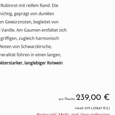
es Rubinrot mit reifem Rand. Die
hichtig, geprägt von dunklen
en Gewürznoten, begleitet von
Vanille. Am Gaumen entfaltet sich
t griffigen, zugleich harmonisch
Noten von Schwarzkirsche,
ralität führen in einen langen,
akterstarker, langlebiger Rotwein
239,00 €
pro Flasche
Inhalt: 0.75 L
(318,67 €/L)
Preise inkl. MwSt. zzgl. Versandkosten