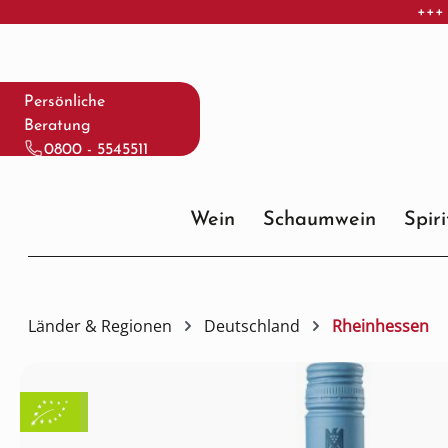
+++ 
 Hauptinhalt springen
Zur Suche springen
Zur Hauptnavigation springen
Persönliche
Beratung
0800 - 5545511
Wein
Schaumwein
Spir
Länder & Regionen
Deutschland
Rheinhessen
Bildergalerie überspringen