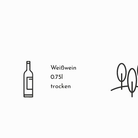
Weißwein
0.75l
trocken