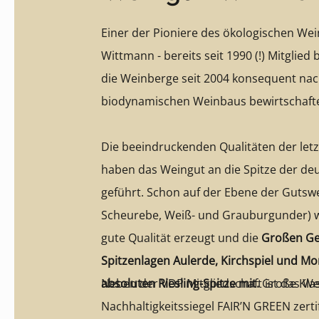
Einer der Pioniere des ökologischen We
Wittmann - bereits seit 1990 (!) Mitglied
die Weinberge seit 2004 konsequent nach
biodynamischen Weinbaus bewirtschafte
Die beeindruckenden Qualitäten der letz
haben das Weingut an die Spitze der d
geführt. Schon auf der Ebene der Gutswe
Scheurebe, Weiß- und Grauburgunder) 
gute Qualität erzeugt und die
Großen Ge
Spitzenlagen Aulerde, Kirchspiel und Mor
absoluten Riesling-Spitze mit.
Neben der VDP Mitgliedschaft ist das W
Große Kla
Nachhaltigkeitssiegel FAIR’N GREEN zertif