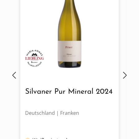
Silvaner Pur Mineral 2024
B
S
Deutschland | Franken
De