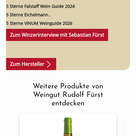
5 Sterne Falstaff Wein Guide 2024
5 Sterne Eichelmann
5 Sterne VINUM Weinguide 2026
Zum Winzerinterview mit Sebastian Fürst
Zum Hersteller
Weitere Produkte von
Produktgalerie überspringen
Weingut Rudolf Fürst
entdecken