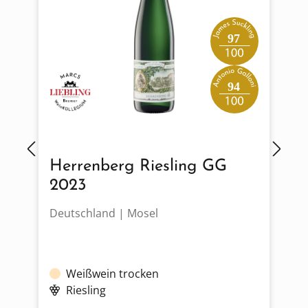
97
94
Herrenberg Riesling GG
2023
Deutschland | Mosel
D
Weißwein trocken
Riesling