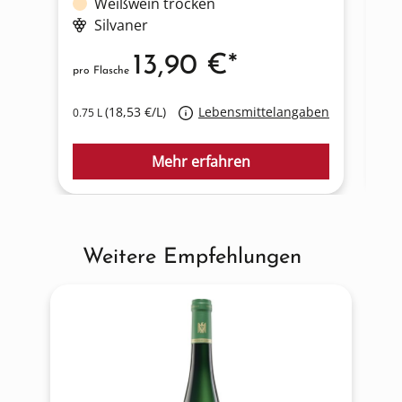
Weißwein trocken
Silvaner
13,90 €*
pro Flasche
pro
(18,53 €/L)
Lebensmittelangaben
0.75 L
0.7
Mehr erfahren
Weitere Empfehlungen
Produktgalerie überspringen