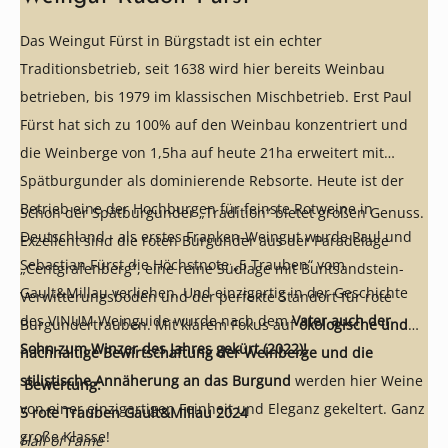
Das Weingut Fürst in Bürgstadt ist ein echter
Traditionsbetrieb, seit 1638 wird hier bereits Weinbau
betrieben, bis 1979 im klassischen Mischbetrieb. Erst Paul
Fürst hat sich zu 100% auf den Weinbau konzentriert und
die Weinberge von 1,5ha auf heute 21ha erweitert mit
Spätburgunder als dominierende Rebsorte. Heute ist der
Betrieb eine der Hochburgen für feinste Rotweine in
Schon der Spätburgunder „Tradition“ bietet großen Genuss.
Deutschland - als erstes Franken-Weingut wurde Paul und
Exzellent sind die roten Burgunder aus der Paradelage
Sebastian Fürst die Höchstnote „5 Trauben“ vom
„Centgrafenberg“, eine reine Südlage mit Buntsandstein-
Gault&Millau verliehen. Und einzigartig in der Geschichte
Verwitterungsboden und der perfekte Standort für rote
des VINUM Weinguide wurde nach dem
Vater auch der
Burgundertrauben. Mit klarem Fokus auf
ökologische und
Sohn zum Winzer des Jahres gekürt (2022)!
nachhaltige Bewirtschaftung der Weinberge und die
stilistische Annäherung an das Burgund
werden hier Weine
Bewertung:
von einer einzigartigen Feinheit und Eleganz gekeltert. Ganz
5 rote Trauben Gault&Millau 2024
große Klasse!
Hall of Fame