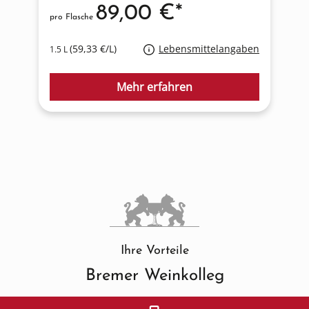
89,00 €*
pro Flasche
p
(59,33 €/L)
Lebensmittelangaben
1.5 L
0
Mehr erfahren
Ihre Vorteile
Bremer Weinkolleg