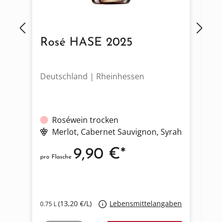
Rosé HASE 2025
R
Deutschland | Rheinhessen
De
Roséwein trocken
Merlot
, Cabernet Sauvignon
, Syrah
9,90 €*
pro Flasche
pro
(13,20 €/L)
Lebensmittelangaben
0.75 L
0.7