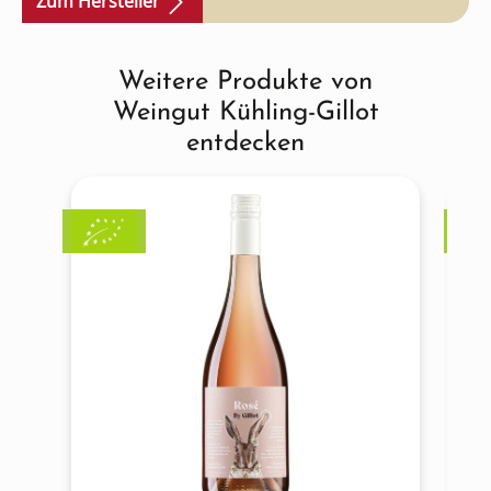
Zum Hersteller
Weitere Produkte von
Produktgalerie überspringen
Weingut Kühling-Gillot
entdecken