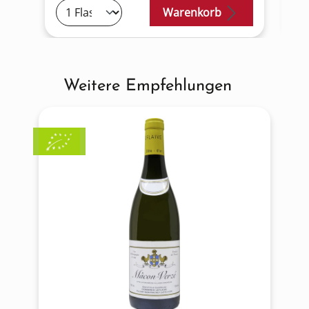
Warenkorb
Weitere Empfehlungen
Produktgalerie überspringen