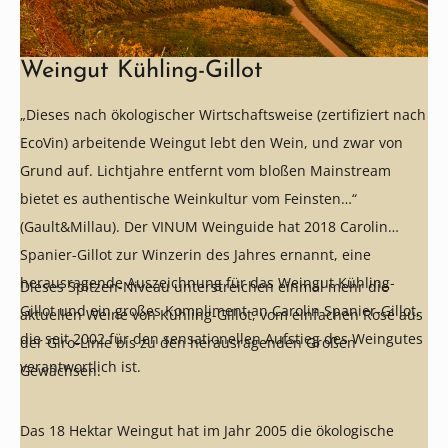
Weingut Kühling-Gillot
„Dieses nach ökologischer Wirtschaftsweise (zertifiziert nach
EcoVin) arbeitende Weingut lebt den Wein, und zwar von
Grund auf. Lichtjahre entfernt vom bloßen Mainstream
bietet es authentische Weinkultur vom Feinsten…“
(Gault&Millau). Der VINUM Weinguide hat 2018 Carolin
Spanier-Gillot zur Winzerin des Jahres ernannt, eine
herausragende Auszeichnung für das Weingut Kühling-
Dieses Spitzen-Niveau unterstreichen einmal mehr die
Gillot und ein großes Kompliment an Carolin Spanier-Gillot,
aktuellen Weine von Kühling-Gillot, vom einfachen Rosé aus
die seit 2002 für den sensationellen Aufstieg des Weingutes
der Giro-Linie bis zu den herausragenden Großen
verantwortlich ist.
Gewächsen.
Das 18 Hektar Weingut hat im Jahr 2005 die ökologische