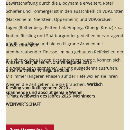
Bewirtschaftung durch die Biodynamie erweitert. Roter
Schiefer und Tonmergel ist in den ausschließlich VDP.Ersten
(Nackenheim, Nierstein, Oppenheim) und VDP.Großen
Lagen (Rothenberg, Pettenthal, Hipping, Ölberg, Kreuz) zu
finden. Riesling und Spätburgunder gedeihen hervorragend
nördlichen Klima und bieten filigrane Aromen mit
Auszeichnungen
atemberaubender Finesse. Im neu gebauten Reifekeller, der
in Hohen-Sülzen in den Berg integriert wurde, können sich
Winzerin des Jahres VINUM Wineguide 2018
die Weine nach spontaner Gärung ausgedehnt ausruhen.
5 Sterne VINUM Wineguide 202
6
Mit immer längeren Phasen auf der Hefe wollen sie ihren
Weinen die Zeit geben, die sie brauchen.
Wirklich
Riesling vom Rotliegenden 2020 -
spannende und absolut geniale Weine!
1.Platz Weißwein des Jahres 2025 Meiningers
WEINWIRTSCHAFT