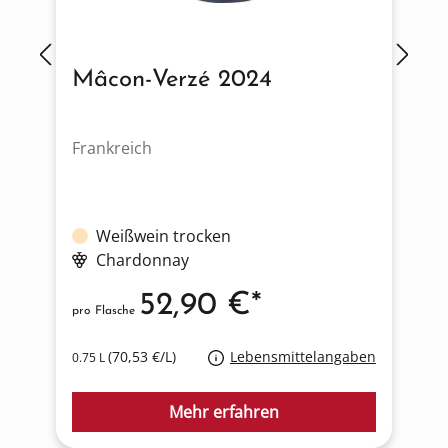
Mâcon-Verzé 2024
Frankreich
I
Weißwein trocken
Chardonnay
52,90 €*
pro Flasche
p
(70,53 €/L)
Lebensmittelangaben
0.75 L
0
Mehr erfahren