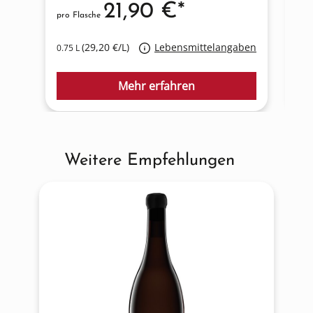
21,90 €*
pro Flasche
pro
(29,20 €/L)
Lebensmittelangaben
0.75 L
0.7
Mehr erfahren
Weitere Empfehlungen
Produktgalerie überspringen