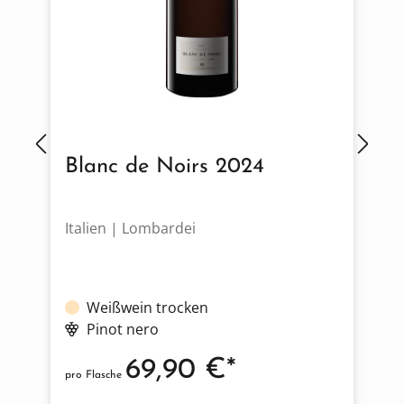
Blanc de Noirs 2024
Italien | Lombardei
I
Weißwein trocken
Pinot nero
69,90 €*
pro Flasche
p