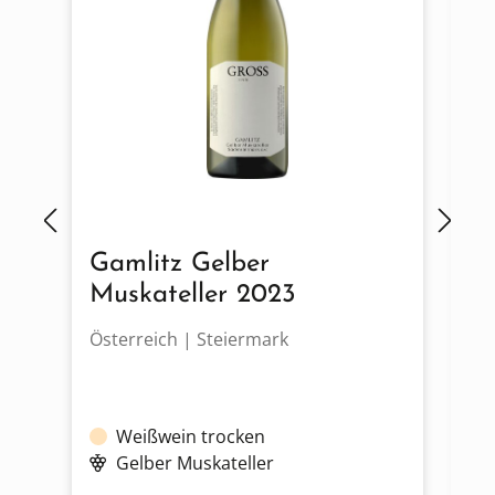
Gamlitz Gelber
R
Muskateller 2023
2
Österreich | Steiermark
Ös
Weißwein trocken
Gelber Muskateller