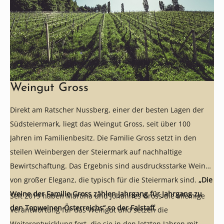
Weingut Gross
Direkt am Ratscher Nussberg, einer der besten Lagen der
Südsteiermark, liegt das Weingut Gross, seit über 100
Jahren im Familienbesitz. Die Familie Gross setzt in den
steilen Weinbergen der Steiermark auf nachhaltige
Bewirtschaftung. Das Ergebnis sind ausdrucksstarke Weine
von großer Eleganz, die typisch für die Steiermark sind.
„Die
Weine der Familie Gross zählen Jahrgang für Jahrgang zu
Seit 2019 haben Martina und Johannes Gross die alleinige
den Topweinen Österreichs“ so der Falstaff.
Verantwortung für das Weingut und setzen die
Weiterentwicklung fort, die sie in den letzten Jahren mit