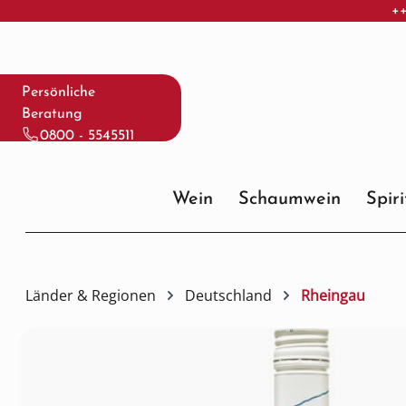
++
 Hauptinhalt springen
Zur Suche springen
Zur Hauptnavigation springen
Persönliche
Beratung
0800 - 5545511
Wein
Schaumwein
Spir
Länder & Regionen
Deutschland
Rheingau
Bildergalerie überspringen