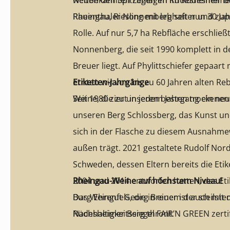
weltbekannten Lagen im Rüdesheimer B
Neben den Spitzenlagen im Rüdesheimer 
Rheingau, Riesling mit lebhafter und zu
Rauenthaler Nonnenberg seit nun 30 Ja
Rolle. Auf nur 5,7 ha Rebfläche erschließt
Nonnenberg, die seit 1990 komplett in 
Breuer liegt. Auf Phylittschiefer gepaar
ernten wir von bis zu 60 Jahren alten Reb
Etiketten-Jahrgänge
Weine, die zu unseren besten trockenen 
Seit 1980 ziert in jedem Jahrgang ein neu
unseren Berg Schlossberg, das Kunst u
sich in der Flasche zu diesem Ausnahme
außen trägt. 2021 gestaltete Rudolf Nor
Schweden, dessen Eltern bereits die Etik
2004 und 2014 entworfen hatten, das Etik
Rheingau-Weine auf höchstem Niveau!
Burg Ehrenfels, die in einem der steilst
Das Weingut Georg Breuer ist auch mit
Rüdesheimer Berg thront.
Nachhaltigkeitssiegel FAIR’N GREEN zertif