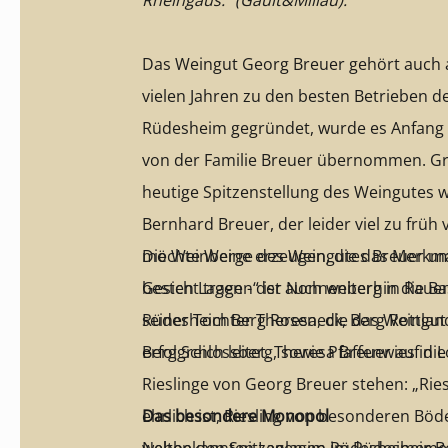
Rheingaus.“ (Gault&Millau).
Das Weingut Georg Breuer gehört auch a
vielen Jahren zu den besten Betrieben d
Rüdesheim gegründet, wurde es Anfang 
von der Familie Breuer übernommen. Gr
heutige Spitzenstellung des Weingutes 
Bernhard Breuer, der leider viel zu früh 
möchte Weine erzeugen, die das Merkma
Die Weinberge des Weingutes Breuer um
Gesicht tragen“ ist auch weiterhin die Ba
besten Lagen - der Nonnenberg in Rauent
seiner Tochter Theresa, die das Weingut
Rüdesheim Berg Roseneck, Berg Rottlan
erfolgreich leitet. Theresa Breuer auf die
Berg Schlossberg, sowie Pfaffenwies in L
Rieslinge von Georg Breuer stehen: „Ries
ehrlich ist, Riesling von besonderen Bö
Das besondere Monopol