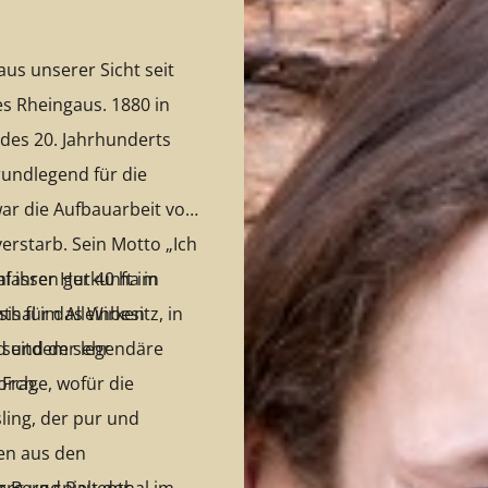
us unserer Sicht seit
es Rheingaus. 1880 in
des 20. Jahrhunderts
undlegend für die
war die Aufbauarbeit von
verstarb. Sein Motto „Ich
l ihrer Herkunft im
fassen gut 40 ha in
sis für das Wirken
hal im Alleinbesitz, in
 seitdem sehr
d und der legendäre
 Frage, wofür die
orch.
ling, der pur und
den aus den