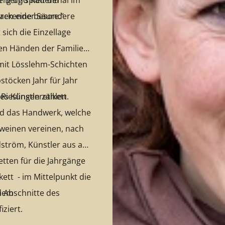
erg und Rauenthal im
Berg spielt der
packender Säure.“
hren eine besondere
 sich die Einzellage
den Händen der Familie
t mit Lösslehm-Schichten
stöcken Jahr für Jahr
Rieslingen zählen.
es Künstleretikett
nd das Handwerk, welche
weinen vereinen, nach
dström, Künstler aus aus
etten für die Jahrgänge
ett - im Mittelpunkt die
en Abschnitte des
 dem
iziert.