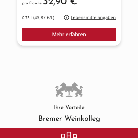
32,90 €*
pro Flasche
p
(43,87 €/L)
Lebensmittelangaben
0.75 L
0
Mehr erfahren
Ihre Vorteile
Bremer Weinkolleg