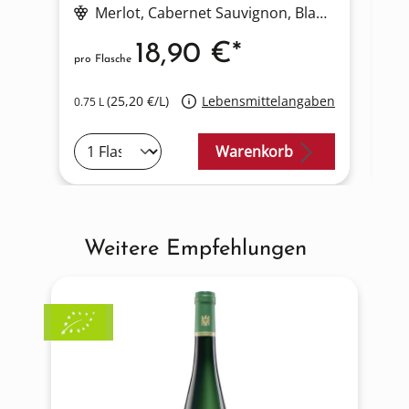
Merlot
, Cabernet Sauvignon
, Blauer Zweigelt
18,90 €*
pro Flasche
pro
(25,20 €/L)
Lebensmittelangaben
0.75 L
0.7
Warenkorb
Weitere Empfehlungen
Produktgalerie überspringen