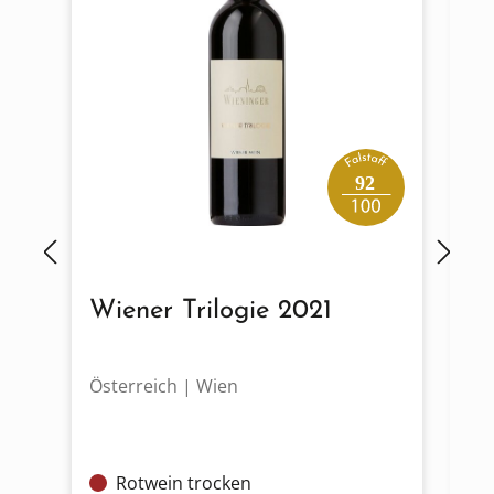
92
Wiener Trilogie 2021
G
2
Österreich | Wien
Ös
Rotwein trocken