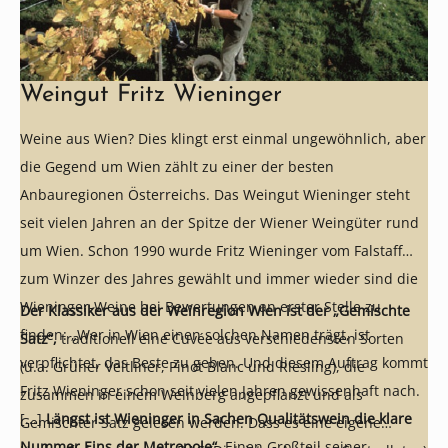
Weingut Fritz Wieninger
Weine aus Wien? Dies klingt erst einmal ungewöhnlich, aber
die Gegend um Wien zählt zu einer der besten
Anbauregionen Österreichs. Das Weingut Wieninger steht
seit vielen Jahren an der Spitze der Wiener Weingüter rund
um Wien. Schon 1990 wurde Fritz Wieninger vom Falstaff
zum Winzer des Jahres gewählt und immer wieder sind die
Wieninger-Weine bei Bewertungen an erster Stelle zu
Der Klassiker aus der Weinregion Wien ist der „Gemischte
finden: „Wer in Wien einen solchen Namen trägt, ist
Satz“,
traditionell eine Cuvée aus verschiedensten Sorten
verpflichtet, das Beste zu geben. Und diesem Auftrag kommt
(u.a. Grüner Veltliner, Pinot Blanc und Riesling), die
Fritz Wieninger schon seit vielen Jahren gewissenhaft nach.
zusammen in einem Weinberg angepflanzt und als
[...]
Längst ist Wieninger in Sachen Qualitätswein die klare
Gemischter Satz gelesen werden. Dass es eine eigene
Nummer Eins der Metropole“.
Einen Großteil seiner