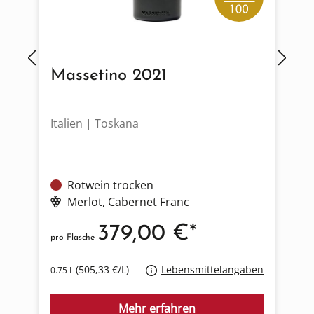
Massetino 2021
Italien | Toskana
Ö
Rotwein trocken
Merlot
, Cabernet Franc
379,00 €*
pro Flasche
p
(505,33 €/L)
Lebensmittelangaben
0.75 L
0
Mehr erfahren