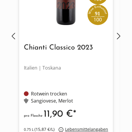
91
Chianti Classico 2023
C
2
Italien | Toskana
It
Rotwein trocken
Sangiovese
, Merlot
11,90 €*
pro Flasche
pro
(15,87 €/L)
Lebensmittelangaben
0.75 L
0.7