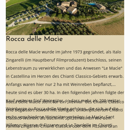
Rocca delle Macìe
Rocca delle Macìe wurde im Jahre 1973 gegründet, als Italo
Zingarelli (im Hauptberuf Filmproduzent) beschloss, seinen
Lebenstraum zu verwirklichen und das Anwesen "Le Macìe"
in Castellina im Herzen des Chianti Classico-Gebiets erwarb.
Anfangs waren hier nur 2 ha mit Weinreben bepflanzt,
heute sind es über 30 ha. In den folgenden Jahren folgte der
Kauf weiterer fünf Weingüter, so dass mehr als 200 Hektar
Rocca delle Macìe steht für ein „Revival“ des Chianti Classico
Weinberge zu Rocca delle Macìe gehören, die sich auf die
und begeistert sowohl mit süffigen, unkomplizierten Chianti
sechs verschiedene Weingüter verteilen: Le Macìe, Sant
Classico-Weinen, als auch mit Spitzenweinen wie dem
'Alfonso, Riserva di Fizzano und Le Tavolelle im Chianti
Familia Zingarelli Chianti Classico oder dem Fizzano Gran