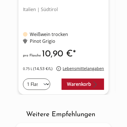
Italien | Südtirol
It
Weißwein trocken
Pinot Grigio
10,90 €*
pro Flasche
pro
(14,53 €/L)
Lebensmittelangaben
0.75 L
0.7
Warenkorb
Weitere Empfehlungen
Produktgalerie überspringen