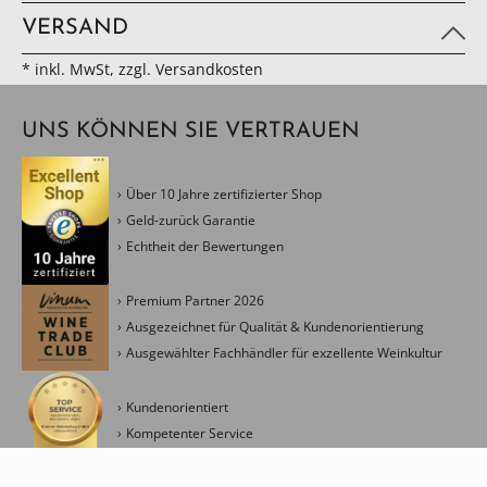
VERSAND
* inkl. MwSt, zzgl. Versandkosten
UNS KÖNNEN SIE VERTRAUEN
Über 10 Jahre zertifizierter Shop
Geld-zurück Garantie
Echtheit der Bewertungen
Premium Partner 2026
Ausgezeichnet für Qualität & Kundenorientierung
Ausgewählter Fachhändler für exzellente Weinkultur
Kundenorientiert
Kompetenter Service
Kreativ & Modern