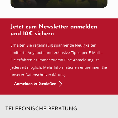
Jetzt zum Newsletter anmelden
und 10€ sichern
Erhalten Sie regelmäßig spannende Neuigkeiten,
limitierte Angebote und exklusive Tipps per E-Mail –
Sie erfahren es immer zuerst! Eine Abmeldung ist
jederzeit möglich. Mehr Informationen entnehmen Sie
unserer Datenschutzerklärung.
Anmelden & Genießen
TELEFONISCHE BERATUNG