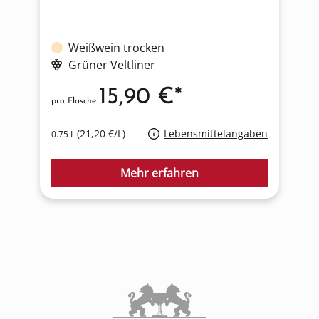
Weißwein trocken
Grüner Veltliner
15,90 €*
pro Flasche
p
(21,20 €/L)
Lebensmittelangaben
0.75 L
0
Mehr erfahren