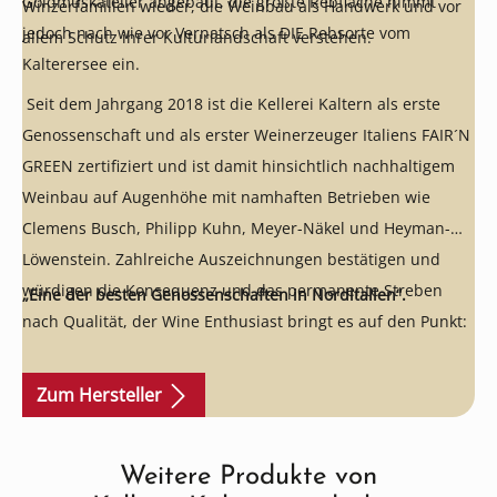
Goldmuskateller angebaut, die größte Rebfläche nimmt
Winzerfamilien wieder, die Weinbau als Handwerk und vor
jedoch nach wie vor Vernatsch als DIE Rebsorte vom
allem Schutz ihrer Kulturlandschaft verstehen.
Kalterersee ein.
Seit dem Jahrgang 2018 ist die Kellerei Kaltern als erste
Genossenschaft und als erster Weinerzeuger Italiens FAIR´N
GREEN zertifiziert und ist damit hinsichtlich nachhaltigem
Weinbau auf Augenhöhe mit namhaften Betrieben wie
Clemens Busch, Philipp Kuhn, Meyer-Näkel und Heyman-
Löwenstein. Zahlreiche Auszeichnungen bestätigen und
würdigen die Konsequenz und das permanente Streben
„Eine der besten Genossenschaften in Norditalien“.
nach Qualität, der Wine Enthusiast bringt es auf den Punkt:
Zum Hersteller
Weitere Produkte von
Produktgalerie überspringen