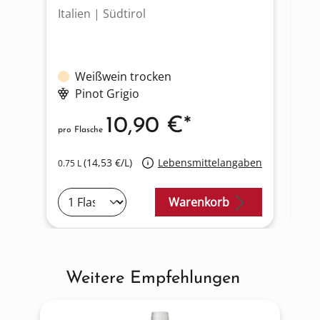
Italien | Südtirol
It
Weißwein trocken
Pinot Grigio
10,90 €*
pro Flasche
pro
(14,53 €/L)
Lebensmittelangaben
0.75 L
0.7
Warenkorb
Weitere Empfehlungen
Produktgalerie überspringen