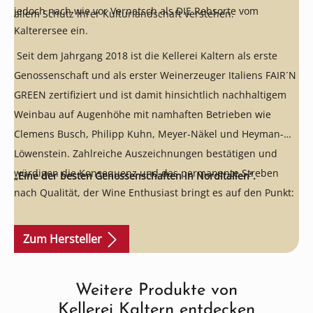
jedoch nach wie vor Vernatsch als DIE Rebsorte vom
allem Schutz ihrer Kulturlandschaft verstehen.
Kalterersee ein.
Seit dem Jahrgang 2018 ist die Kellerei Kaltern als erste
Genossenschaft und als erster Weinerzeuger Italiens FAIR´N
GREEN zertifiziert und ist damit hinsichtlich nachhaltigem
Weinbau auf Augenhöhe mit namhaften Betrieben wie
Clemens Busch, Philipp Kuhn, Meyer-Näkel und Heyman-
Löwenstein. Zahlreiche Auszeichnungen bestätigen und
würdigen die Konsequenz und das permanente Streben
„Eine der besten Genossenschaften in Norditalien“.
nach Qualität, der Wine Enthusiast bringt es auf den Punkt:
Zum Hersteller
Weitere Produkte von
Produktgalerie überspringen
Kellerei Kaltern entdecken