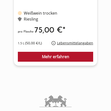
Weißwein trocken
Riesling
75,00 €*
pro Flasche
p
(50,00 €/L)
Lebensmittelangaben
1.5 L
0
Mehr erfahren