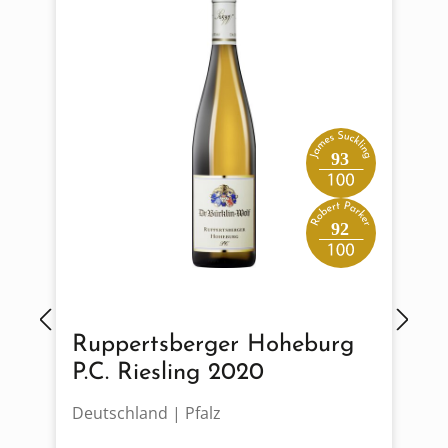
93
92
Ruppertsberger Hoheburg
P.C. Riesling 2020
Deutschland | Pfalz
F