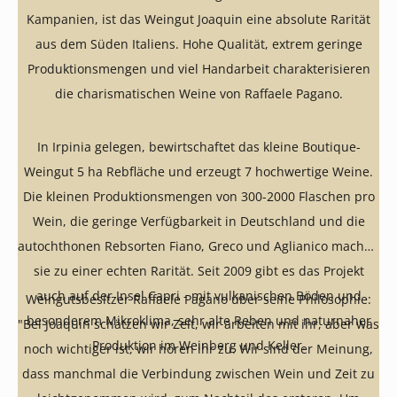
Kampanien, ist das Weingut Joaquin eine absolute Rarität
aus dem Süden Italiens. Hohe Qualität, extrem geringe
Produktionsmengen und viel Handarbeit charakterisieren
die charismatischen Weine von Raffaele Pagano.
In Irpinia gelegen, bewirtschaftet das kleine Boutique-
Weingut 5 ha Rebfläche und erzeugt 7 hochwertige Weine.
Die kleinen Produktionsmengen von 300-2000 Flaschen pro
Wein, die geringe Verfügbarkeit in Deutschland und die
autochthonen Rebsorten Fiano, Greco und Aglianico machen
sie zu einer echten Rarität. Seit 2009 gibt es das Projekt
auch auf der Insel Capri - mit vulkanischen Böden und
Weingutsbesitzer Raffaele Pagano über seine Philosophie:
besonderem Mikroklima, sehr alte Reben und naturnaher
"Bei Joaquin schätzen wir Zeit, wir arbeiten mit ihr, aber was
Produktion im Weinberg und Keller.
noch wichtiger ist, wir hören ihr zu. Wir sind der Meinung,
dass manchmal die Verbindung zwischen Wein und Zeit zu