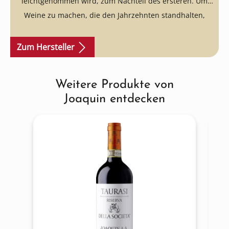
leichtgenommen wird, zum Nachteil des ersteren. Um
Weine zu machen, die den Jahrzehnten standhalten,
müssen Reime langsamer werden, Geduld ist die Essenz
und lange Reifung in den traditionellen Kastanienfässern
Zum Hersteller
ist, wie wir unser Versprechen in den Weinbergen erfüllen
wollen."
Wir freuen uns, Ihnen diese unglaublichen Weine
Weitere Produkte von
Produktgalerie überspringen
exklusiv anbieten zu dürfen!
Joaquin entdecken