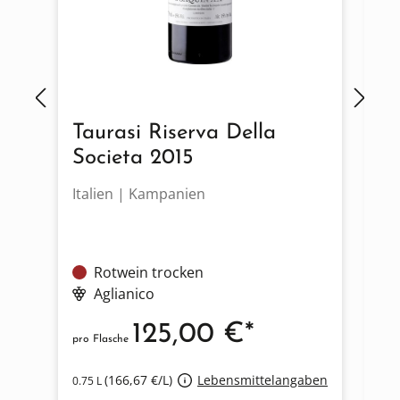
Taurasi Riserva Della
V
Societa 2015
2
Italien | Kampanien
It
Rotwein trocken
Aglianico
125,00 €*
pro Flasche
pro
(166,67 €/L)
Lebensmittelangaben
0.75 L
0.7