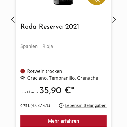
Roda Reserva 2021
Spanien | Rioja
Ö
Rotwein trocken
Graciano
, Tempranillo
, Grenache
35,90 €*
pro Flasche
p
(47,87 €/L)
Lebensmittelangaben
0.75 L
0
Mehr erfahren