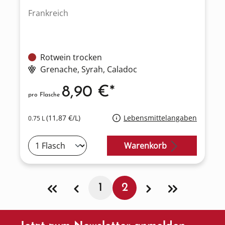
Frankreich
Rotwein trocken
Grenache
, Syrah
, Caladoc
8,90 €*
pro Flasche
(11,87 €/L)
Lebensmittelangaben
0.75 L
Warenkorb
1
2
Seite
Seite