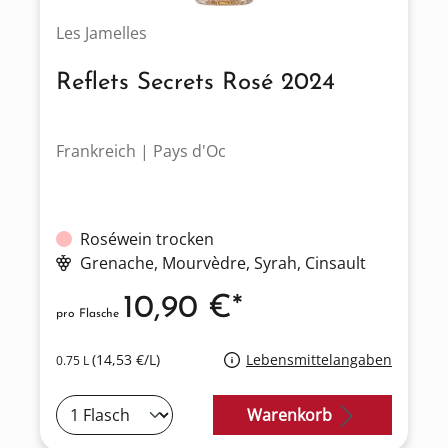
Les Jamelles
Reflets Secrets Rosé 2024
Frankreich | Pays d'Oc
Roséwein trocken
Grenache
, Mourvèdre
, Syrah
, Cinsault
10,90 €*
pro Flasche
(14,53 €/L)
Lebensmittelangaben
0.75 L
Warenkorb