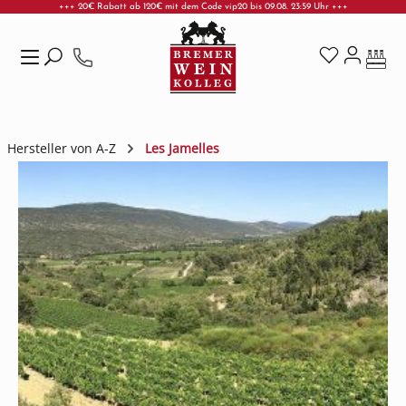
+++ 20€ Rabatt ab 120€ mit dem Code vip20 bis 09.08. 23:59 Uhr +++
Zum Hauptinhalt springen
Hersteller von A-Z
Les Jamelles