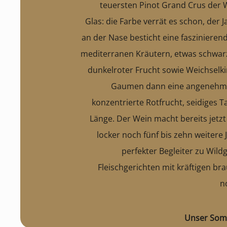
teuersten Pinot Grand Crus der 
Glas: die Farbe verrät es schon, der
an der Nase besticht eine faszinieren
mediterranen Kräutern, etwas schwarz
dunkelroter Frucht sowie Weichselk
Gaumen dann eine angenehme 
konzentrierte Rotfrucht, seidiges 
Länge. Der Wein macht bereits jetzt
locker noch fünf bis zehn weitere J
perfekter Begleiter zu Wild
Fleischgerichten mit kräftigen b
n
Unser Som