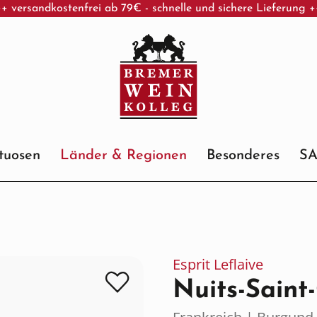
+ versandkostenfrei ab 79€ - schnelle und sichere Lieferung 
ituosen
Länder & Regionen
Besonderes
S
Esprit Leflaive
Nuits-Saint