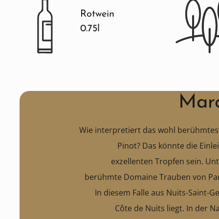
Rotwein
0.75l
Marc
Wie interpretiert das wohl berühmte
Pinot? Das könnte die Einle
exzellenten Tropfen sein. Unter
berühmte Domaine Trauben von Par
In diesem Falle aus Nuits-Saint-G
Côte de Nuits liegt. In der