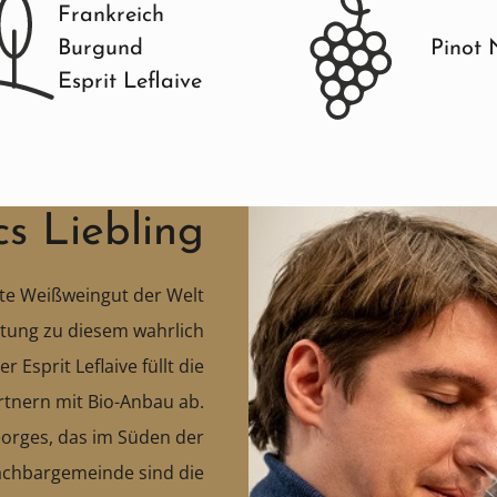
Frankreich
Burgund
Pinot 
Esprit Leflaive
s Liebling
ste Weißweingut der Welt
itung zu diesem wahrlich
 Esprit Leflaive füllt die
tnern mit Bio-Anbau ab.
eorges, das im Süden der
 Nachbargemeinde sind die