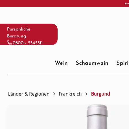
++
 Hauptinhalt springen
Zur Suche springen
Zur Hauptnavigation springen
Persönliche
Beratung
0800 - 5545511
Wein
Schaumwein
Spir
Länder & Regionen
Frankreich
Burgund
Bildergalerie überspringen