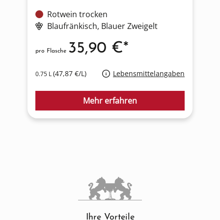
Rotwein trocken
Blaufränkisch
, Blauer Zweigelt
35,90 €*
pro Flasche
p
(47,87 €/L)
Lebensmittelangaben
0.75 L
0
Mehr erfahren
Ihre Vorteile