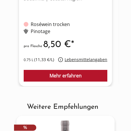
Roséwein trocken
Pinotage
8,50 €*
pro Flasche
pro
(11,33 €/L)
Lebensmittelangaben
0.75 L
0.7
Mehr erfahren
Weitere Empfehlungen
Produktgalerie überspringen
RABATT
%