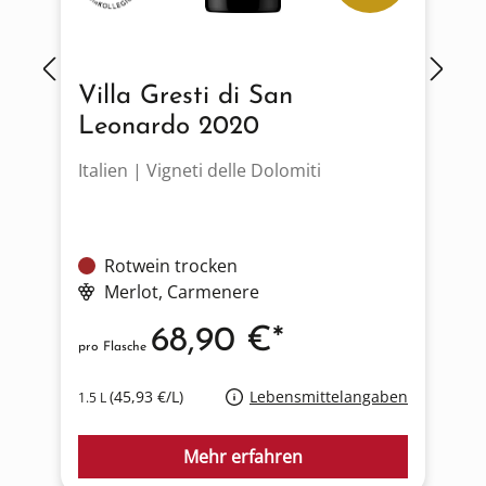
Villa Gresti di San
Leonardo 2020
Italien | Vigneti delle Dolomiti
I
Rotwein trocken
Merlot
, Carmenere
68,90 €*
pro Flasche
p
(45,93 €/L)
Lebensmittelangaben
1.5 L
0
Mehr erfahren