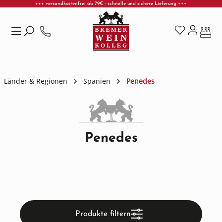
+++ versandkostenfrei ab 79€ - schnelle und sichere Lieferung +++
Zum Hauptinhalt springen
Länder & Regionen
Spanien
Penedes
Penedes
Produkte filtern