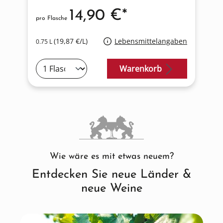
14,90 €*
pro Flasche
elangaben
(19,87 €/L)
Lebensmittelangaben
0.75 L
rb
Produkt anfragen
Wie wäre es mit etwas neuem?
Entdecken Sie neue Länder &
neue Weine