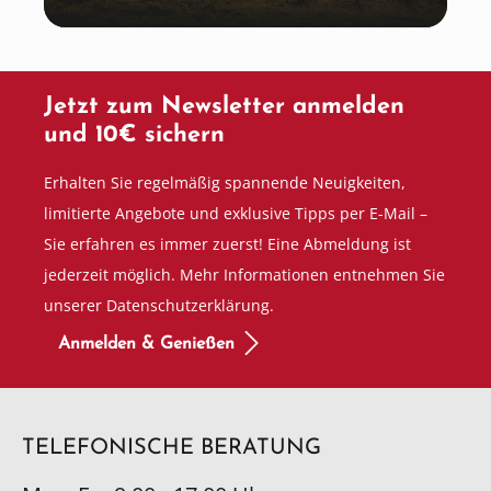
Jetzt zum Newsletter anmelden
und 10€ sichern
Erhalten Sie regelmäßig spannende Neuigkeiten,
limitierte Angebote und exklusive Tipps per E-Mail –
Sie erfahren es immer zuerst! Eine Abmeldung ist
jederzeit möglich. Mehr Informationen entnehmen Sie
unserer Datenschutzerklärung.
Anmelden & Genießen
TELEFONISCHE BERATUNG