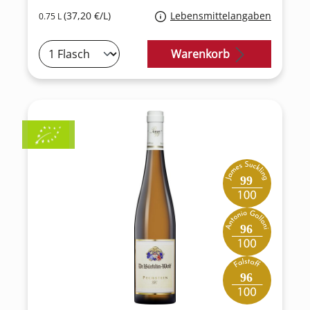
(37,20 €/L)
Lebensmittelangaben
0.75 L
Warenkorb
99
96
96