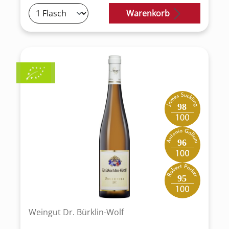
Warenkorb
98
96
95
Weingut Dr. Bürklin-Wolf