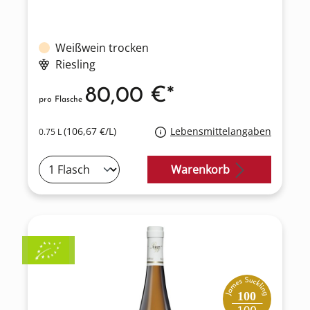
Weißwein trocken
Riesling
80,00 €*
pro Flasche
(106,67 €/L)
Lebensmittelangaben
0.75 L
Warenkorb
100