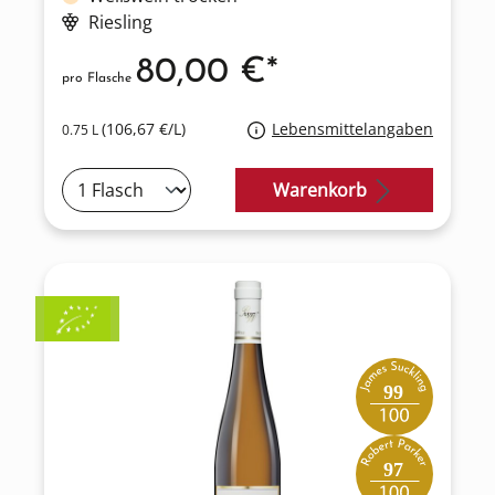
Riesling
80,00 €*
pro Flasche
(106,67 €/L)
Lebensmittelangaben
0.75 L
Warenkorb
99
97