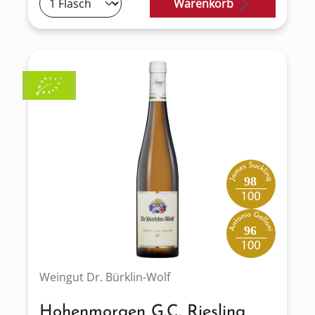
Warenkorb
98
96
Weingut Dr. Bürklin-Wolf
Hohenmorgen G.C. Riesling