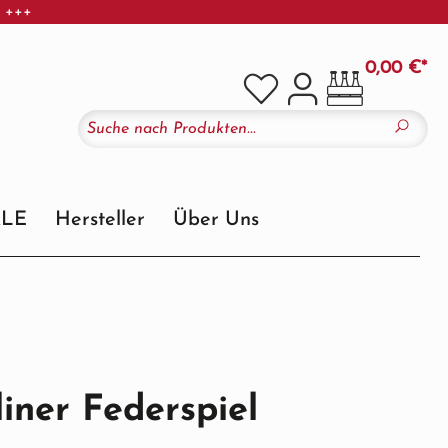
r +++
0,00 €*
ALE
Hersteller
Über Uns
liner Federspiel