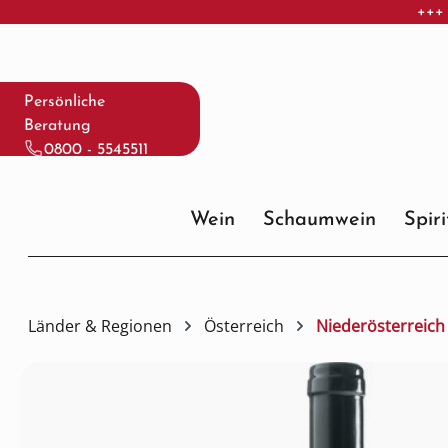
+++ 
 Hauptinhalt springen
Zur Suche springen
Zur Hauptnavigation springen
Persönliche
Beratung
0800 - 5545511
Wein
Schaumwein
Spir
Länder & Regionen
Österreich
Niederösterreich
Bildergalerie überspringen