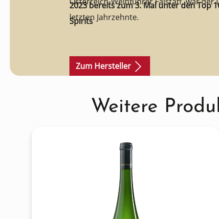
Österreich-Weinführer Falstaff, war der 
2023 bereits zum 3. Mal unter den Top 
letzten Jahrzehnte.
Spirits
Zum Hersteller
Produktgalerie überspringen
Weitere Produ