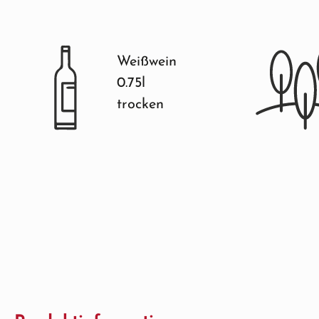
Weißwein
0.75l
trocken