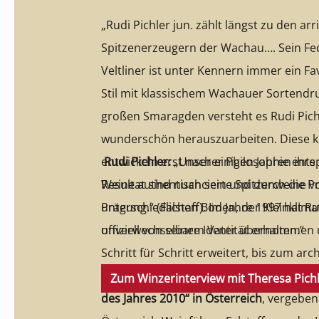
„Rudi Pichler jun. zählt längst zu den arr
Spitzenerzeugern der Wachau…. Sein Fe
Veltliner ist unter Kennern immer ein Fav
Stil mit klassischem Wachauer Sortendru
großen Smaragden versteht es Rudi Pichl
wunderschön herauszuarbeiten. Diese k
entwickeln erst nach einigen Jahren ihre 
Rudi Pichler:
„Unserer Philosophie ents
Resultat sind nuancierte Spitzenweine vo
Weine authentisch sein und durch die P
Prägung.“ (Falstaff). Im Jahre 1997 hat Rudi Pichler das Weingut
unterschiedlichen Böden, der Kleinklima
offiziell von seinem Vater übernommen 
unverwechselbare Identität erhalten.“
Schritt für Schritt erweitert, bis zum arc
sehenswerten Neubau im Jahre 2004. D
Zum Winzerinterview mit Theresa Pich
des Jahres 2010“ in Österreich
, vergebe