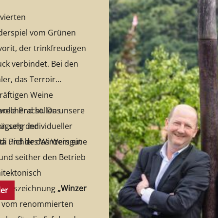
ivierten
derspiel vom Grünen
orit, der trinkfreudigen
ck verbindet. Bei den
er, das Terroir
räftigen Weine
volle Pracht. Das
prechend sollen unsere
n sehr individueller
rägung der
ta und des Winzers eine
und seither den Betrieb
hitektonisch
ie Auszeichnung
„Winzer
ler
n vom renommierten