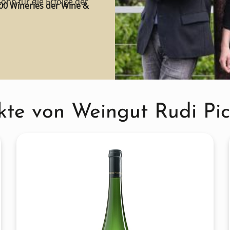
Lohn für die Erfolge der
100 Wineries der Wine &
kte von Weingut Rudi Pic