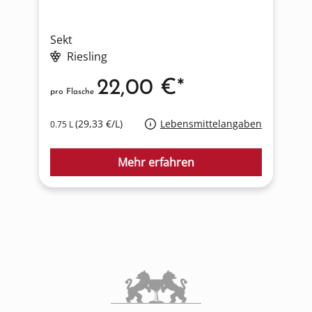
Sekt
S
Riesling
22,00 €*
pro Flasche
p
(29,33 €/L)
Lebensmittelangaben
0.75 L
0
Mehr erfahren