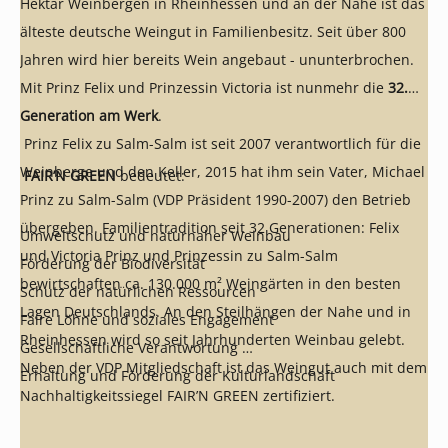
Hektar Weinbergen in Rheinhessen und an der Nahe ist das
älteste deutsche Weingut in Familienbesitz. Seit über 800
Jahren wird hier bereits Wein angebaut - ununterbrochen.
Mit Prinz Felix und Prinzessin Victoria ist nunmehr die
32.
Generation am Werk
.
Prinz Felix zu Salm-Salm ist seit 2007 verantwortlich für die
Weinberge und den Keller, 2015 hat ihm sein Vater, Michael
FAIR’N GREEN
bedeutet:
Prinz zu Salm-Salm (VDP Präsident 1990-2007) den Betrieb
übergeben. Familientradition seit 32 Generationen: Felix
Umweltschutz und naturnaher Weinbau
und Victoria Prinz und Prinzessin zu Salm-Salm
Förderung der Biodiversität
bewirtschaften ca. 130.000 m² Weingärten in den besten
Schutz der natürlichen Ressourcen
Lagen Deutschlands. An den Steilhängen der Nahe und in
Faire Löhne und soziales Engagement
Rheinhessen wird so seit Jahrhunderten Weinbau gelebt.
Gesellschaftliche Verantwortung
Neben der VDP Mitgliedschaft ist das Weingut auch mit dem
Erhaltung und Förderung der Kulturlandschaft
Nachhaltigkeitssiegel FAIR’N GREEN zertifiziert.