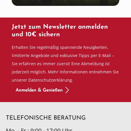
Jetzt zum Newsletter anmelden
und 10€ sichern
Erhalten Sie regelmäßig spannende Neuigkeiten,
limitierte Angebote und exklusive Tipps per E-Mail –
Sie erfahren es immer zuerst! Eine Abmeldung ist
jederzeit möglich. Mehr Informationen entnehmen Sie
unserer Datenschutzerklärung.
Anmelden & Genießen
TELEFONISCHE BERATUNG
Mo. - Fr.: 9:00 - 17:00 Uhr