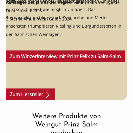
setzt. Naturnaher Anbau ist selbstverständlich, im Keller
Aufsteiger des Jahres der Region Nahe
Vinum Weinguide
wird so schonend wie möglich vinifiziert. Das
Deutschland 2023
Sortenspektrum bietet auch Scheurebe und Merlot,
3 Sterne Vinum Wein Guide 2024
ansonsten triumphieren Riesling und Burgundersorten in
den Salm'schen Weinlagen.“
Zum Winzerinterview mit Prinz Felix zu Salm-Salm
Zum Hersteller
Weitere Produkte von
Produktgalerie überspringen
Weingut Prinz Salm
entdecken