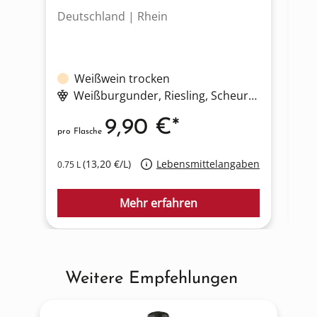
Deutschland | Rhein
De
Weißwein trocken
Weißburgunder
, Riesling
, Scheurebe
9,90 €*
pro Flasche
pro
(13,20 €/L)
Lebensmittelangaben
0.75 L
0.7
Mehr erfahren
Weitere Empfehlungen
Produktgalerie überspringen