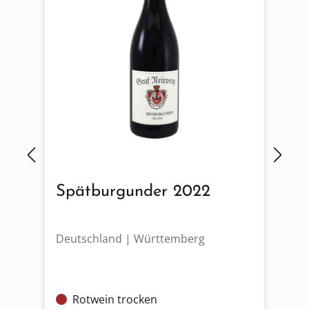
Spätburgunder 2022
M
Deutschland | Württemberg
De
Rotwein trocken