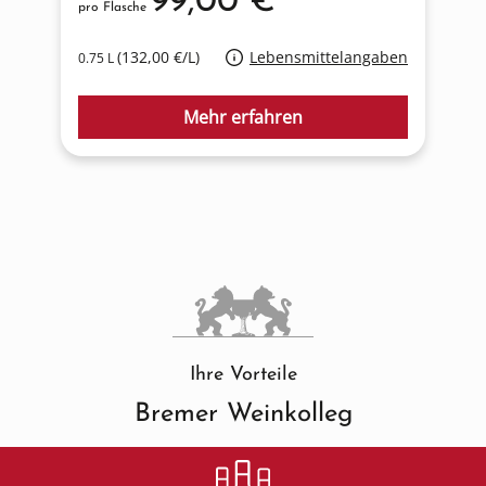
99,00 €*
pro Flasche
p
(132,00 €/L)
Lebensmittelangaben
0.75 L
0
Mehr erfahren
Ihre Vorteile
Bremer Weinkolleg