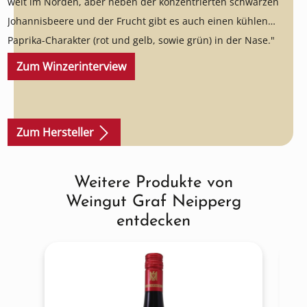
weit im Norden, aber neben der konzentrierten schwarzen
Johannisbeere und der Frucht gibt es auch einen kühlen
Paprika-Charakter (rot und gelb, sowie grün) in der Nase."
Zum Winzerinterview
Zum Hersteller
Weitere Produkte von
Produktgalerie überspringen
Weingut Graf Neipperg
entdecken