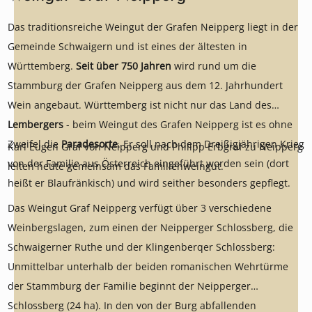
Das traditionsreiche Weingut der Grafen Neipperg liegt in der
Gemeinde Schwaigern und ist eines der ältesten in
Württemberg.
Seit über 750 Jahren
wird rund um die
Stammburg der Grafen Neipperg aus dem 12. Jahrhundert
Wein angebaut. Württemberg ist nicht nur das Land des
Lembergers
- beim Weingut des Grafen Neipperg ist es ohne
Zweifel die
Paradesorte
. Er soll nach dem Dreißigjährigen Krieg
Karl Eugen Graf von Neipperg und Philipp Erbgraf zu Neipperg
von der Familie aus Österreich eingeführt worden sein (dort
leiten heute gemeinsam das Familienweingut.
heißt er Blaufränkisch) und wird seither besonders gepflegt.
Das Weingut Graf Neipperg verfügt über 3 verschiedene
Weinbergslagen, zum einen der Neipperger Schlossberg, die
Schwaigerner Ruthe und der Klingenberqer Schlossberg:
Unmittelbar unterhalb der beiden romanischen Wehrtürme
der Stammburg der Familie beginnt der Neipperger
Schlossberg (24 ha). In den von der Burg abfallenden