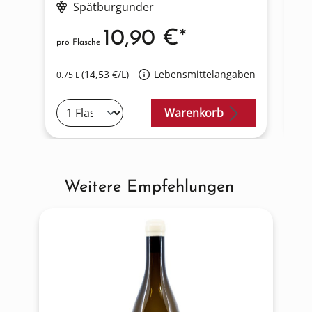
Spätburgunder
10,90 €*
pro Flasche
pro
(14,53 €/L)
Lebensmittelangaben
0.75 L
0.7
Warenkorb
Weitere Empfehlungen
Produktgalerie überspringen