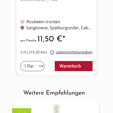
Roséwein trocken
Sangiovese
, Spätburgunder
, Cabernet Sauvignon
11,50 €*
pro Flasche
pro
(15,33 €/L)
Lebensmittelangaben
0.75 L
0.7
Warenkorb
Weitere Empfehlungen
Produktgalerie überspringen