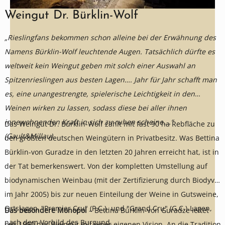
Weingut Dr. Bürklin-Wolf
„Rieslingfans bekommen schon alleine bei der Erwähnung des
Namens Bürklin-Wolf leuchtende Augen. Tatsächlich dürfte es
weltweit kein Weingut geben mit solch einer Auswahl an
Spitzenrieslingen aus besten Lagen…. Jahr für Jahr schafft man
es, eine unangestrengte, spielerische Leichtigkeit in den
Weinen wirken zu lassen, sodass diese bei aller ihnen
innewohnenden Kraft in sich zu ruhen scheine….“
Das Weingut Dr. Bürklin-Wolf zählt mit fast 90 ha Rebfläche zu
(Gault&Millau).
den größten deutschen Weingütern in Privatbesitz. Was Bettina
Bürklin-von Guradze in den letzten 20 Jahren erreicht hat, ist in
der Tat bemerkenswert. Von der kompletten Umstellung auf
biodynamischen Weinbau (mit der Zertifizierung durch Biodyvin
im Jahr 2005) bis zur neuen Einteilung der Weine in Gutsweine,
Ortslagen‚ "Premier Cru" (P.C.)- und "Grand Cru" (G.C.)-Lagen,
Das besondere Monopol
– Bettina Bürklin-von Guradze leitet
nach dem Vorbild des Burgund.
seit 1990 das Weingut mit einer eigenen Vision. An die Tradition