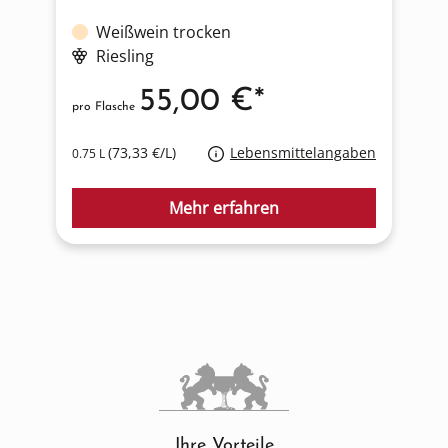
Weißwein trocken
Riesling
55,00 €*
pro Flasche
p
(73,33 €/L)
Lebensmittelangaben
0.75 L
0
Mehr erfahren
Ihre Vorteile