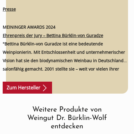
Presse
MEININGER AWARDS 2024
Ehrenpreis der Jury – Bettina Bürklin-von Guradze
"Bettina Bürklin-von Guradze ist eine bedeutende
Weinpionierin. Mit Entschlossenheit und unternehmerischer
Vision hat sie den biodynamischen Weinbau in Deutschland
salonfähig gemacht. 2001 stellte sie – weit vor vielen ihrer
Winzerkollegen und -kolleginnen – das legendäre Weingut Dr.
Bürklin-Wolf auf biodynamischen Weinbau um. Das Weingut in
Zum Hersteller
der Pfalz verfügt heute über ein gesundes und stabiles
Ökosystem. Mit ihrer kompromisslosen Entscheidung für
Weitere Produkte von
Produktgalerie überspringen
Qualität und Mengenregulierung war Bettina Bürklin-von
Weingut Dr. Bürklin-Wolf
Guradze ihrer Zeit weit voraus. Ihre Rieslinge zählen heute zu
entdecken
den besten der Welt."