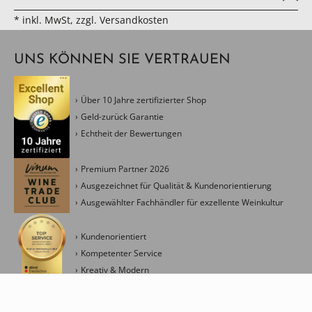
* inkl. MwSt, zzgl. Versandkosten
UNS KÖNNEN SIE VERTRAUEN
Über 10 Jahre zertifizierter Shop
Geld-zurück Garantie
Echtheit der Bewertungen
Premium Partner 2026
Ausgezeichnet für Qualität & Kundenorientierung
Ausgewählter Fachhändler für exzellente Weinkultur
Kundenorientiert
Kompetenter Service
Kreativ & Modern
Management Ressourceneinsatz