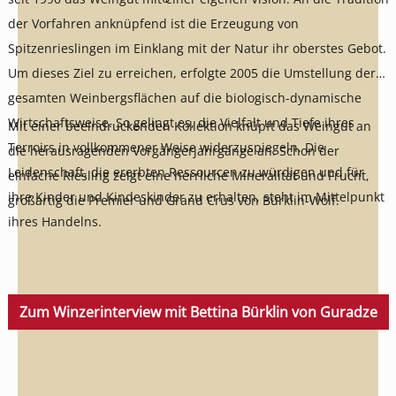
der Vorfahren anknüpfend ist die Erzeugung von
Spitzenrieslingen im Einklang mit der Natur ihr oberstes Gebot.
Um dieses Ziel zu erreichen, erfolgte 2005 die Umstellung der
gesamten Weinbergsflächen auf die biologisch-dynamische
Wirtschaftsweise. So gelingt es, die Vielfalt und Tiefe ihres
Mit einer beeindruckenden Kollektion knüpft das Weingut an
Terroirs in vollkommener Weise widerzuspiegeln. Die
die herausragenden Vorgängerjahrgänge an. Schon der
Leidenschaft, die ererbten Ressourcen zu würdigen und für
einfache Riesling zeigt eine herrliche Mineralität und Frucht,
ihre Kinder und Kindeskinder zu erhalten, steht im Mittelpunkt
großartig die Premier und Grand Crus von Bürklin-Wolf.
ihres Handelns.
Zum Winzerinterview mit Bettina Bürklin von Guradze