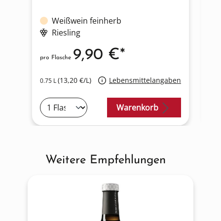
Weißwein feinherb
Se
Riesling
9,90 €*
pro Flasche
pro
(13,20 €/L)
Lebensmittelangaben
0.75 L
0.7
Warenkorb
Weitere Empfehlungen
Produktgalerie überspringen