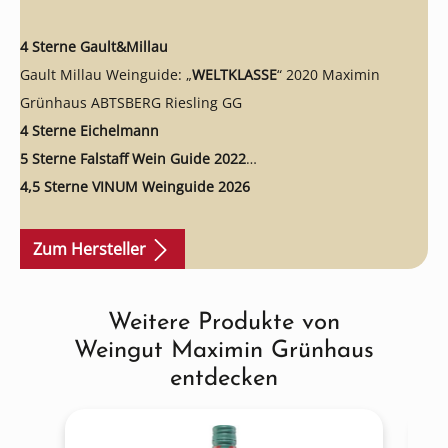
4 Sterne Gault&Millau
Gault Millau Weinguide: „
WELTKLASSE
“ 2020 Maximin
Grünhaus ABTSBERG Riesling GG
4 Sterne Eichelmann
5 Sterne Falstaff Wein Guide 2022
4,5 Sterne VINUM Weinguide 2026
VINUM Riesling Champion:
1. Platz Sieger Kategorie
„Spätlese“; 93 Punkte 2020 Maximin Grünhaus HERRENBERG
Zum Hersteller
Spätlese
Jancis Robinson:
„The gateway to Riesling"
Weitere Produkte von
Produktgalerie überspringen
Wine Advocate by Robert Parker:
93+ Punkte 2020 Maximin
Weingut Maximin Grünhaus
Grünhaus ABTSBERG Riesling GG; 93 Punkte 2020 Maximin
entdecken
Grünhaus HERRENBERG Riesling GG; 92+ Punkte 2020
Maximin Grünhaus HERRENBERG Riesling GG; reviewed by
Stephan Reinhardt