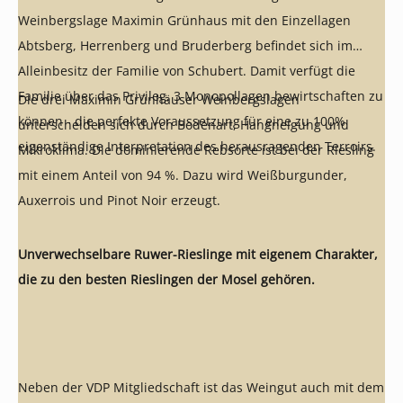
Weinbergslage Maximin Grünhaus mit den Einzellagen
Abtsberg, Herrenberg und Bruderberg befindet sich im
Alleinbesitz der Familie von Schubert. Damit verfügt die
Familie über das Privileg, 3 Monopollagen bewirtschaften zu
Die drei Maximin Grünhäuser Weinbergslagen
können - die perfekte Voraussetzung für eine zu 100%
unterscheiden sich durch Bodenart, Hangneigung und
eigenständige Interpretation des herausragenden Terroirs.
Mikroklima. Die dominierende Rebsorte ist bei der Riesling
mit einem Anteil von 94 %. Dazu wird Weißburgunder,
Auxerrois und Pinot Noir erzeugt.
Unverwechselbare Ruwer-Rieslinge mit eigenem Charakter,
die zu den besten Rieslingen der Mosel gehören.
Neben der VDP Mitgliedschaft ist das Weingut auch mit dem