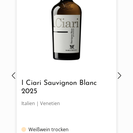
I Ciari Sauvignon Blanc
2025
Italien | Venetien
F
Weißwein trocken