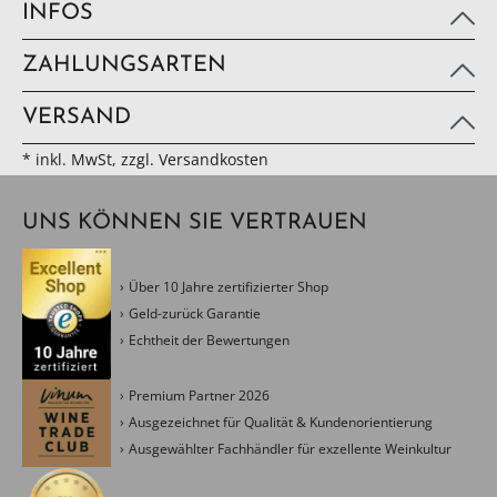
INFOS
ZAHLUNGSARTEN
VERSAND
* inkl. MwSt, zzgl. Versandkosten
UNS KÖNNEN SIE VERTRAUEN
Über 10 Jahre zertifizierter Shop
Geld-zurück Garantie
Echtheit der Bewertungen
Premium Partner 2026
Ausgezeichnet für Qualität & Kundenorientierung
Ausgewählter Fachhändler für exzellente Weinkultur