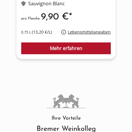
Sauvignon Blanc
9,90 €*
pro Flasche
p
(13,20 €/L)
Lebensmittelangaben
0.75 L
0
Mehr erfahren
Ihre Vorteile
Bremer Weinkolleg