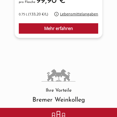
99,90 €*
pro Flasche
p
(133,20 €/L)
Lebensmittelangaben
0.75 L
0
Mehr erfahren
Ihre Vorteile
Bremer Weinkolleg