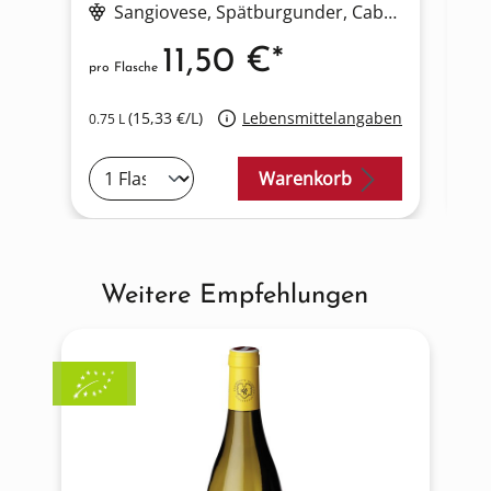
Sangiovese
, Spätburgunder
, Cabernet Sauvignon
11,50 €*
pro Flasche
pro
(15,33 €/L)
Lebensmittelangaben
0.75 L
0.7
Warenkorb
Weitere Empfehlungen
Produktgalerie überspringen