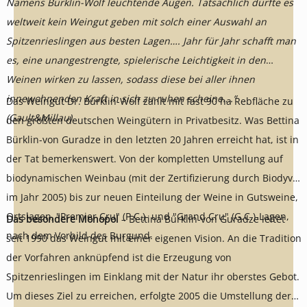
Namens Bürklin-Wolf leuchtende Augen. Tatsächlich dürfte es
weltweit kein Weingut geben mit solch einer Auswahl an
Spitzenrieslingen aus besten Lagen…. Jahr für Jahr schafft man
es, eine unangestrengte, spielerische Leichtigkeit in den
Weinen wirken zu lassen, sodass diese bei aller ihnen
innewohnenden Kraft in sich zu ruhen scheine….“
Das Weingut Dr. Bürklin-Wolf zählt mit fast 90 ha Rebfläche zu
(Gault&Millau).
den größten deutschen Weingütern in Privatbesitz. Was Bettina
Bürklin-von Guradze in den letzten 20 Jahren erreicht hat, ist in
der Tat bemerkenswert. Von der kompletten Umstellung auf
biodynamischen Weinbau (mit der Zertifizierung durch Biodyvin
im Jahr 2005) bis zur neuen Einteilung der Weine in Gutsweine,
Ortslagen‚ "Premier Cru" (P.C.)- und "Grand Cru" (G.C.)-Lagen,
Das besondere Monopol
– Bettina Bürklin-von Guradze leitet
nach dem Vorbild des Burgund.
seit 1990 das Weingut mit einer eigenen Vision. An die Tradition
der Vorfahren anknüpfend ist die Erzeugung von
Spitzenrieslingen im Einklang mit der Natur ihr oberstes Gebot.
Um dieses Ziel zu erreichen, erfolgte 2005 die Umstellung der