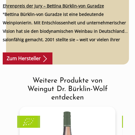
Ehrenpreis der Jury – Bettina Bürklin-von Guradze
"Bettina Bürklin-von Guradze ist eine bedeutende
Weinpionierin. Mit Entschlossenheit und unternehmerischer
Vision hat sie den biodynamischen Weinbau in Deutschland
salonfähig gemacht. 2001 stellte sie – weit vor vielen ihrer
Winzerkollegen und -kolleginnen – das legendäre Weingut Dr.
Bürklin-Wolf auf biodynamischen Weinbau um. Das Weingut in
Zum Hersteller
der Pfalz verfügt heute über ein gesundes und stabiles
Ökosystem. Mit ihrer kompromisslosen Entscheidung für
Weitere Produkte von
Produktgalerie überspringen
Qualität und Mengenregulierung war Bettina Bürklin-von
Weingut Dr. Bürklin-Wolf
Guradze ihrer Zeit weit voraus. Ihre Rieslinge zählen heute zu
entdecken
den besten der Welt."
5 Sterne Gault&Millau
2019: „Die Großen Gewächse vom Riesling-Weingut Dr. Bürklin-
Wolf in Wachenheim gehören zu den größten und
lagerfähigsten Weißweinen der gesamten Weinwelt."