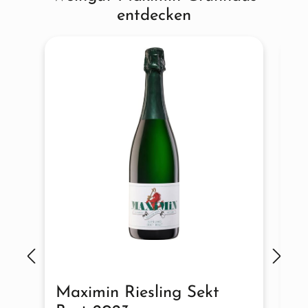
entdecken
Grünhaus HERRENBERG Riesling GG; 92+ Punkte 2020
Maximin Grünhaus HERRENBERG Riesling GG; reviewed by
Stephan Reinhardt
Falstaff 11/2021:
„Amelie und Maximin von Schubert
beginnen in Grünhaus Akzente zu verschieben, das wird an
den neuen Weinen überdeutlich.“
93 Punkte 2020 Maximin
Grünhaus ABTSBERG Riesling Kabinett; 92 Punkte 2020
Maximin Grünhaus GRÜNHÄUSER Riesling trocken
Maximin Riesling Sekt
M