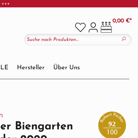
r +++
0,00 €*
ALE
Hersteller
Über Uns
n
92
er Biengarten