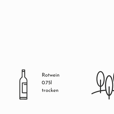
Rotwein
0.75l
trocken