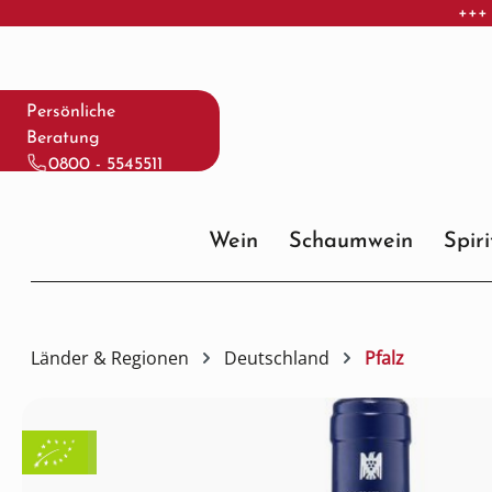
+++ 
 Hauptinhalt springen
Zur Suche springen
Zur Hauptnavigation springen
Persönliche
Beratung
0800 - 5545511
Wein
Schaumwein
Spir
Länder & Regionen
Deutschland
Pfalz
Bildergalerie überspringen