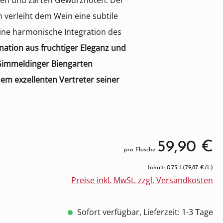
en und zarten Gewürznoten. Der
 verleiht dem Wein eine subtile
eine harmonische Integration des
ation aus fruchtiger Eleganz und
Gimmeldinger Biengarten
em exzellenten Vertreter seiner
59,90 €
pro Flasche
Inhalt: 0.75 L
(79,87 €/L)
Preise inkl. MwSt. zzgl. Versandkosten
Sofort verfügbar, Lieferzeit: 1-3 Tage