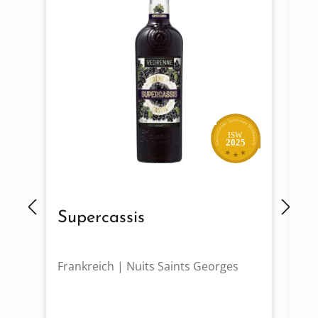
ISW
2025
Supercassis
C
Frankreich | Nuits Saints Georges
Fr