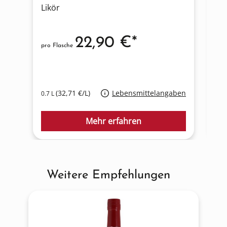
Likör
Li
22,90 €*
pro Flasche
pro
(32,71 €/L)
Lebensmittelangaben
0.7 L
0.7
Mehr erfahren
Weitere Empfehlungen
Produktgalerie überspringen