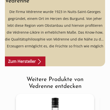
Vedrenne
Die Firma Védrenne wurde 1923 in Nuits-Saint-Georges
gegründet, einem Ort im Herzen des Burgund. Von jeher
lebt diese Region vom Obstanbau und hiervon profitieren
die Védrenne-Liköre in erheblichem Maße. Das Know-how,
die Qualitätsphilosophie von Védrenne und die Nähe zu den
Erzeugern ermöglicht es, die Früchte so frisch wie möglich
zu mazerieren, erst zu Produktionsbeginn zu pressen und
anschließend absolut oxidationsfrei zu Likören zu
Zum Hersteller
verarbeiten. Jeder Védrenne-Likör enthält 500 Gramm
Früchte, Eau-de-Vie (französische Bezeichnung für aus Obst
Weitere Produkte von
Produktgalerie überspringen
oder Weintrester destillierte Schnäpse) und Kristallzucker,
Vedrenne entdecken
aber keinerlei Zusatzstoffe - auch keine gesetzlich
erlaubten. Bekanntheit erlangte die Firma Védrenne durch
ihre ausgesprochen hochwertigen Qualitäten Crèmes de
Cassis.