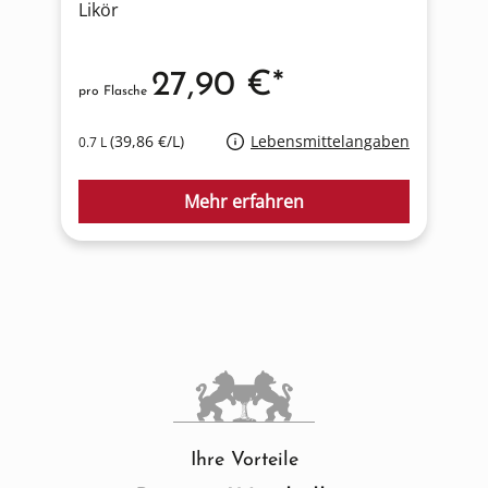
Likör
L
27,90 €*
pro Flasche
p
(39,86 €/L)
Lebensmittelangaben
0.7 L
0
Mehr erfahren
Ihre Vorteile