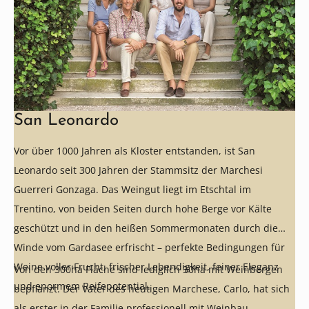
San Leonardo
Vor über 1000 Jahren als Kloster entstanden, ist San
Leonardo seit 300 Jahren der Stammsitz der Marchesi
Guerreri Gonzaga. Das Weingut liegt im Etschtal im
Trentino, von beiden Seiten durch hohe Berge vor Kälte
geschützt und in den heißen Sommermonaten durch die
Winde vom Gardasee erfrischt – perfekte Bedingungen für
Weine voller Frucht, frischer Lebendigkeit, feiner Eleganz
Von den 300ha Fläche sind lediglich 30ha mit Weinbergen
und enormem Reifepotential.
bepflanzt. Der Vater des heutigen Marchese, Carlo, hat sich
als erster in der Familie professionell mit Weinbau