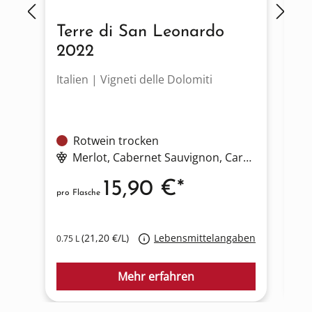
Terre di San Leonardo
S
2022
Italien | Vigneti delle Dolomiti
It
Rotwein trocken
Merlot
, Cabernet Sauvignon
, Carmenere
15,90 €*
pro Flasche
pro
(21,20 €/L)
Lebensmittelangaben
0.75 L
0.7
Mehr erfahren