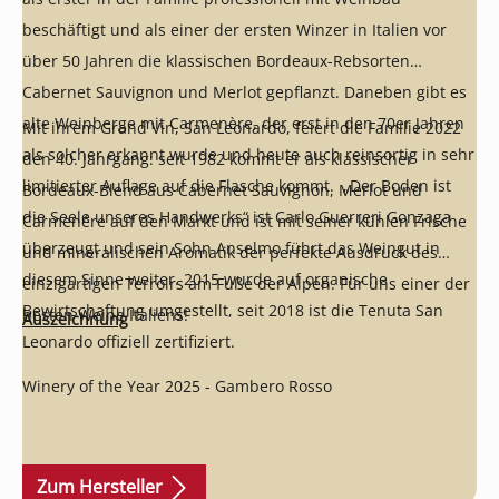
beschäftigt und als einer der ersten Winzer in Italien vor
über 50 Jahren die klassischen Bordeaux-Rebsorten
Cabernet Sauvignon und Merlot gepflanzt. Daneben gibt es
alte Weinberge mit Carmenère, der erst in den 70er Jahren
Mit ihrem Grand Vin, San Leonardo, feiert die Familie 2022
als solcher erkannt wurde und heute auch reinsortig in sehr
den 40. Jahrgang: seit 1982 kommt er als klassischer
limitierter Auflage auf die Flasche kommt. „Der Boden ist
Bordeaux-Blend aus Cabernet Sauvignon, Merlot und
die Seele unseres Handwerks“ ist Carlo Guerreri Gonzaga
Carmenére auf den Markt und ist mit seiner kühlen Frische
überzeugt und sein Sohn Anselmo führt das Weingut in
und mineralischen Aromatik der perfekte Ausdruck des
diesem Sinne weiter. 2015 wurde auf organische
einzigartigen Terroirs am Fuße der Alpen. Für uns einer der
Bewirtschaftung umgestellt, seit 2018 ist die Tenuta San
besten Weine Italiens!
Auszeichnung
Leonardo offiziell zertifiziert.
Winery of the Year 2025 - Gambero Rosso
Zum Hersteller