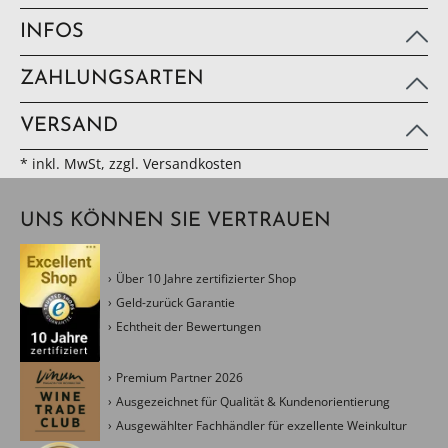
INFOS
ZAHLUNGSARTEN
VERSAND
* inkl. MwSt, zzgl. Versandkosten
UNS KÖNNEN SIE VERTRAUEN
Über 10 Jahre zertifizierter Shop
Geld-zurück Garantie
Echtheit der Bewertungen
Premium Partner 2026
Ausgezeichnet für Qualität & Kundenorientierung
Ausgewählter Fachhändler für exzellente Weinkultur