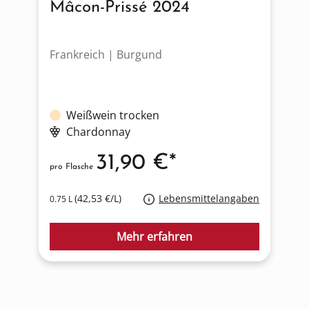
Mâcon-Prissé 2024
Frankreich | Burgund
F
Weißwein trocken
Chardonnay
31,90 €*
pro Flasche
p
(42,53 €/L)
Lebensmittelangaben
0.75 L
0
Mehr erfahren