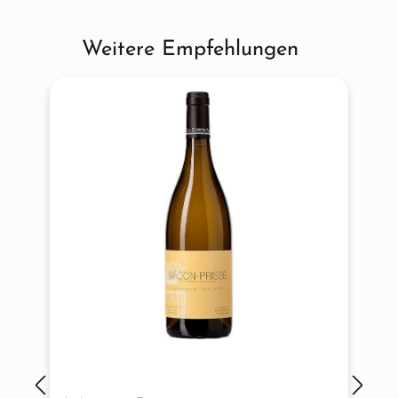
Weitere Empfehlungen
Produktgalerie überspringen