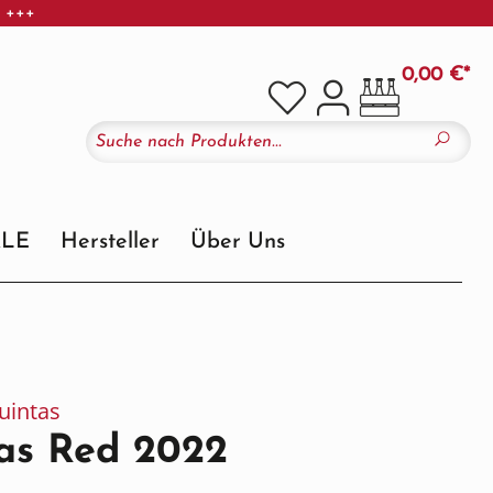
r +++
0,00 €*
ALE
Hersteller
Über Uns
uintas
as Red 2022