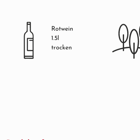
Rotwein
1.5l
trocken