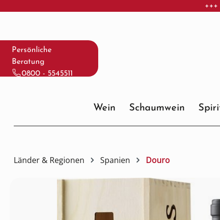
+++ 
 Hauptinhalt springen
Zur Suche springen
Zur Hauptnavigation springen
Persönliche
Beratung
0800 - 5545511
Wein
Schaumwein
Spir
Länder & Regionen
Spanien
Douro
Bildergalerie überspringen