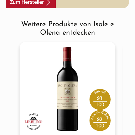
Zum Hersteller
Weitere Produkte von Isole e
Produktgalerie überspringen
Olena entdecken
93
92