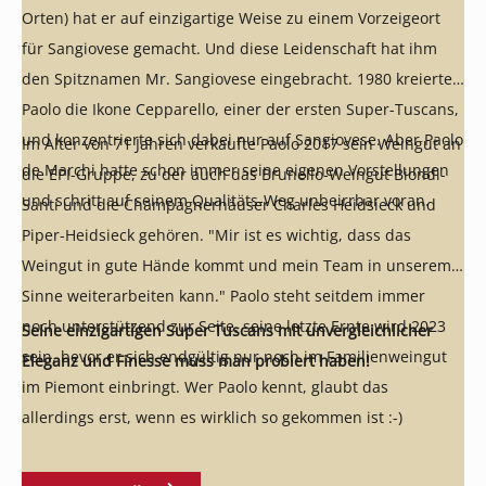
Orten) hat er auf einzigartige Weise zu einem Vorzeigeort
für Sangiovese gemacht. Und diese Leidenschaft hat ihm
den Spitznamen Mr. Sangiovese eingebracht. 1980 kreierte
Paolo die Ikone Cepparello, einer der ersten Super-Tuscans,
und konzentrierte sich dabei nur auf Sangiovese. Aber Paolo
Im Alter von 71 Jahren verkaufte Paolo 2017 sein Weingut an
de Marchi hatte schon immer seine eigenen Vorstellungen
die EPI-Gruppe, zu der auch das Brunello-Weingut Biondi-
und schritt auf seinem Qualitäts-Weg unbeirrbar voran.
Santi und die Champagnerhäuser Charles Heidsieck und
Piper-Heidsieck gehören. "Mir ist es wichtig, dass das
Weingut in gute Hände kommt und mein Team in unserem
Sinne weiterarbeiten kann." Paolo steht seitdem immer
noch unterstützend zur Seite, seine letzte Ernte wird 2023
Seine einzigartigen Super Tuscans mit unvergleichlicher
sein, bevor er sich endgültig nur noch im Familienweingut
Eleganz und Finesse muss man probiert haben!
im Piemont einbringt. Wer Paolo kennt, glaubt das
allerdings erst, wenn es wirklich so gekommen ist :-)