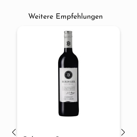
Weitere Empfehlungen
Produktgalerie überspringen