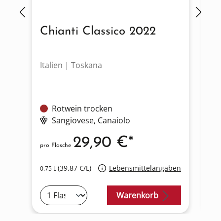
Chianti Classico 2022
C
Italien | Toskana
It
Rotwein trocken
Sangiovese
, Canaiolo
29,90 €*
pro Flasche
pro
(39,87 €/L)
Lebensmittelangaben
0.75 L
0.7
Warenkorb