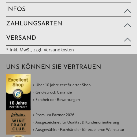
INFOS
ZAHLUNGSARTEN
VERSAND
* inkl. MwSt, zzgl. Versandkosten
UNS KÖNNEN SIE VERTRAUEN
Über 10 Jahre zertifizierter Shop
Geld-zurück Garantie
Echtheit der Bewertungen
Premium Partner 2026
Ausgezeichnet für Qualität & Kundenorientierung
Ausgewählter Fachhändler für exzellente Weinkultur