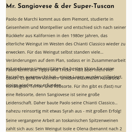
Mr. Sangiovese & der Super-Tuscan
Paolo de Marchi kommt aus dem Piemont, studierte in
Geisenheim und Montpellier und entschied sich nach seiner
Rückkehr aus Kalifornien in den 1980er Jahren, das
elterliche Weingut im Westen des Chianti Classico wieder zu
erwecken. Für das Weingut selbst standen viele
Veränderungen auf dem Plan, sodass er in Zusammenarbeit
mit mehreren Universitäten die besten Klone für seine
Paolo kennt alle Tipps und Tricks – hält aber nicht viel
Parzellen ausgesucht hat - einige Lagen wurden stillgelegt,
davon. Es geht im vielmehr um den maximalen Ausdruck
einige wieder neu erfunden.
von Region, Terroir und Rebsorte. Für ihn gibt es (fast) nur
eine Rebsorte, denn Sangiovese ist seine große
Leidenschaft. Daher baute Paolo seine Chianti Classico
nahezu reinsortig mit etwas Syrah aus - mit großen Erfolg!
Seine vergangene Arbeit an toskanischen Spitzenweinen
zahlt sich aus: Sein Weingut Isole e Olena (benannt nach 2