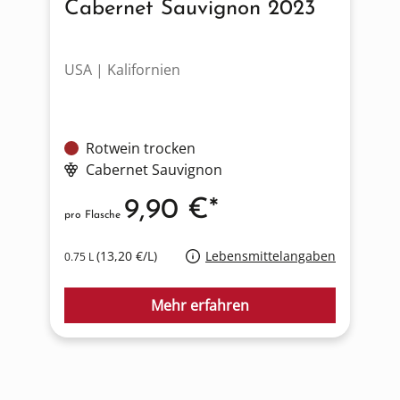
Cabernet Sauvignon 2023
USA | Kalifornien
F
Rotwein trocken
Cabernet Sauvignon
9,90 €*
pro Flasche
p
(13,20 €/L)
Lebensmittelangaben
0.75 L
1
Mehr erfahren