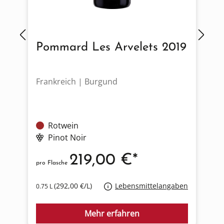
Pommard Les Arvelets 2019
Frankreich | Burgund
F
Rotwein
Pinot Noir
219,00 €*
pro Flasche
p
(292,00 €/L)
Lebensmittelangaben
0.75 L
6
Mehr erfahren