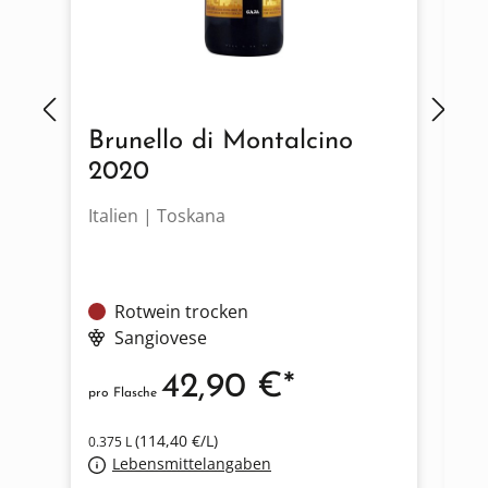
Brunello di Montalcino
R
2020
Italien | Toskana
It
Rotwein trocken
Sangiovese
42,90 €*
pro Flasche
pro
(114,40 €/L)
0.375 L
Lebensmittelangaben
0.7