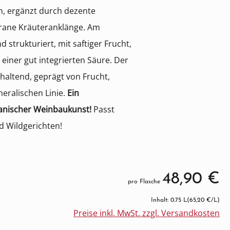
n, ergänzt durch dezente
ane Kräuteranklänge. Am
 strukturiert, mit saftiger Frucht,
einer gut integrierten Säure. Der
nhaltend, geprägt von Frucht,
eralischen Linie.
Ein
kanischer Weinbaukunst!
Passt
d Wildgerichten!
48,90 €
pro Flasche
Inhalt: 0.75 L
(65,20 €/L)
Preise inkl. MwSt. zzgl. Versandkosten