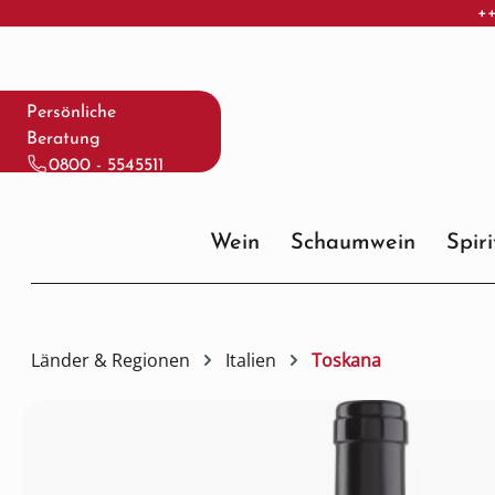
++
 Hauptinhalt springen
Zur Suche springen
Zur Hauptnavigation springen
Persönliche
Beratung
0800 - 5545511
Wein
Schaumwein
Spir
Länder & Regionen
Italien
Toskana
Bildergalerie überspringen