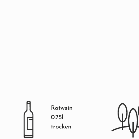
Rotwein
0.75l
trocken