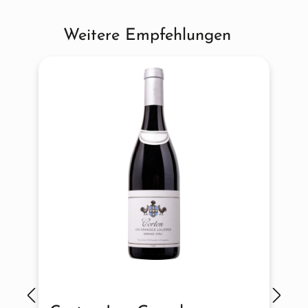
Weitere Empfehlungen
Produktgalerie überspringen