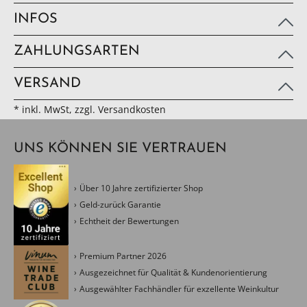
INFOS
ZAHLUNGSARTEN
VERSAND
* inkl. MwSt, zzgl. Versandkosten
UNS KÖNNEN SIE VERTRAUEN
Über 10 Jahre zertifizierter Shop
Geld-zurück Garantie
Echtheit der Bewertungen
Premium Partner 2026
Ausgezeichnet für Qualität & Kundenorientierung
Ausgewählter Fachhändler für exzellente Weinkultur