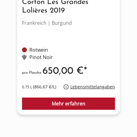
Corton Les Grandes
Lolières 2019
Frankreich | Burgund
F
Rotwein
Pinot Noir
650,00 €*
pro Flasche
p
(866,67 €/L)
Lebensmittelangaben
0.75 L
0
Mehr erfahren