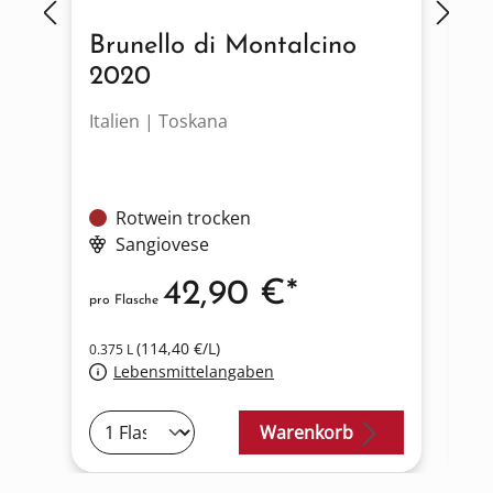
Brunello di Montalcino
R
2020
Italien | Toskana
It
Rotwein trocken
Sangiovese
42,90 €*
pro Flasche
pro
(114,40 €/L)
0.375 L
Lebensmittelangaben
0.7
Warenkorb