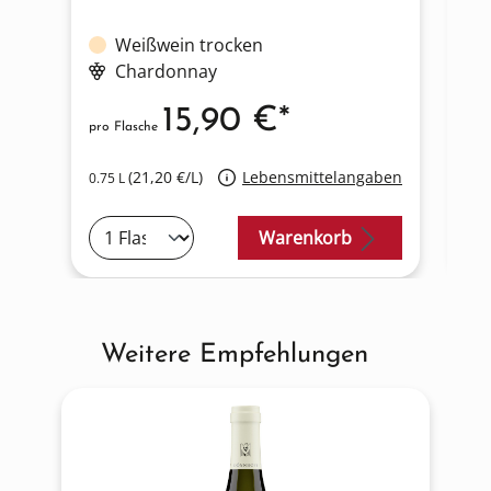
Weißwein trocken
Chardonnay
15,90 €*
pro Flasche
pro
(21,20 €/L)
Lebensmittelangaben
0.75 L
0.7
Warenkorb
Weitere Empfehlungen
Produktgalerie überspringen