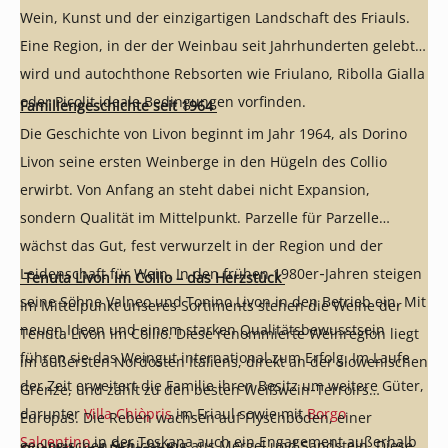
Wein, Kunst und der einzigartigen Landschaft des Friauls.
Eine Region, in der der Weinbau seit Jahrhunderten gelebt
wird und autochthone Rebsorten wie Friulano, Ribolla Gialla
oder Picolit ideale Bedingungen vorfinden.
Familiengeschichte seit 1964
Die Geschichte von Livon beginnt im Jahr 1964, als Dorino
Livon seine ersten Weinberge in den Hügeln des Collio
erwirbt. Von Anfang an steht dabei nicht Expansion,
sondern Qualität im Mittelpunkt. Parzelle für Parzelle
wächst das Gut, fest verwurzelt in der Region und der
Leidenschaft für Wein. In den frühen 1980er‑Jahren steigen
Tenuta Livon im Collio – das Herzstück
seine Söhne Valneo und Tonino Livon in den Betrieb ein. Mit
Im Mittelpunkt unseres Sortiments stehen die Weine der
neuen Ideen und einem starken Qualitätsbewusstsein
Tenuta Livon im Collio. Diese renommierte Weinregion liegt
führen sie das Weingut international zum Erfolg. Im Laufe
im äußersten Nordosten Italiens, direkt an der slowenischen
der Zeit erweitert die Familie ihren Besitz um weitere Güter,
Grenze, und zählt zu den besten Weißwein‑Terroirs
darunter
Villa Chiòpris
im Friaul sowie mit
Borgo
Europas. Die Reben wachsen auf Flyschböden, einer
Salcentino
in der Toskana auch ein Engagement außerhalb
geologischen Schichtung aus Mergel und Sandstein. Diese