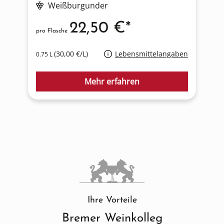
Weißburgunder
22,50 €*
pro Flasche
p
(30,00 €/L)
Lebensmittelangaben
0.75 L
0
Mehr erfahren
Ihre Vorteile
Bremer Weinkolleg