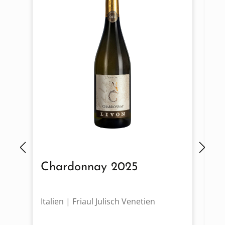
Chardonnay 2025
F
Italien | Friaul Julisch Venetien
It