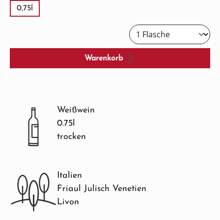
0,75l
Warenkorb
Weißwein
0.75l
trocken
Italien
Friaul Julisch Venetien
Livon