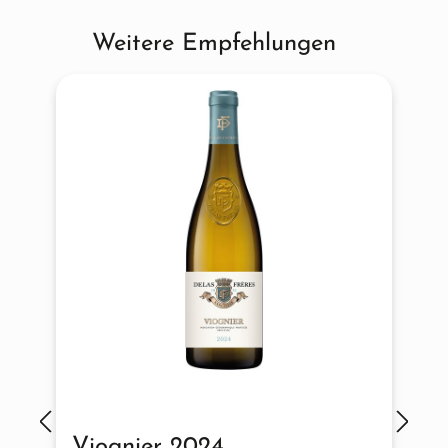
Weitere Empfehlungen
Produktgalerie überspringen
Viognier 2024