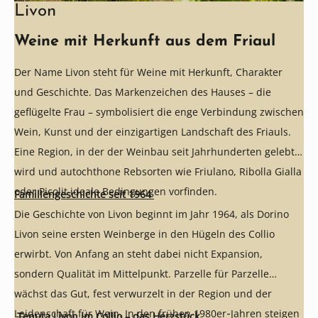
Livon
Weine mit Herkunft aus dem Friaul
Der Name Livon steht für Weine mit Herkunft, Charakter
und Geschichte. Das Markenzeichen des Hauses – die
geflügelte Frau – symbolisiert die enge Verbindung zwischen
Wein, Kunst und der einzigartigen Landschaft des Friauls.
Eine Region, in der der Weinbau seit Jahrhunderten gelebt
wird und autochthone Rebsorten wie Friulano, Ribolla Gialla
oder Picolit ideale Bedingungen vorfinden.
Familiengeschichte seit 1964
Die Geschichte von Livon beginnt im Jahr 1964, als Dorino
Livon seine ersten Weinberge in den Hügeln des Collio
erwirbt. Von Anfang an steht dabei nicht Expansion,
sondern Qualität im Mittelpunkt. Parzelle für Parzelle
wächst das Gut, fest verwurzelt in der Region und der
Leidenschaft für Wein. In den frühen 1980er‑Jahren steigen
Tenuta Livon im Collio – das Herzstück