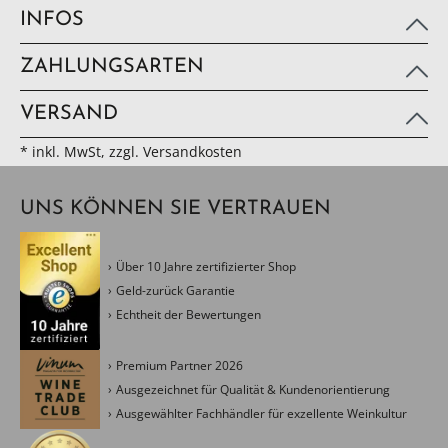
INFOS
ZAHLUNGSARTEN
VERSAND
* inkl. MwSt, zzgl. Versandkosten
UNS KÖNNEN SIE VERTRAUEN
Über 10 Jahre zertifizierter Shop
Geld-zurück Garantie
Echtheit der Bewertungen
Premium Partner 2026
Ausgezeichnet für Qualität & Kundenorientierung
Ausgewählter Fachhändler für exzellente Weinkultur