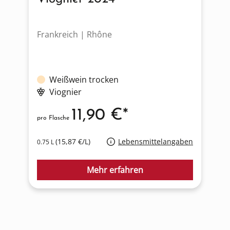
Frankreich | Rhône
I
Weißwein trocken
Viognier
11,90 €*
pro Flasche
p
(15,87 €/L)
Lebensmittelangaben
0.75 L
1
Mehr erfahren