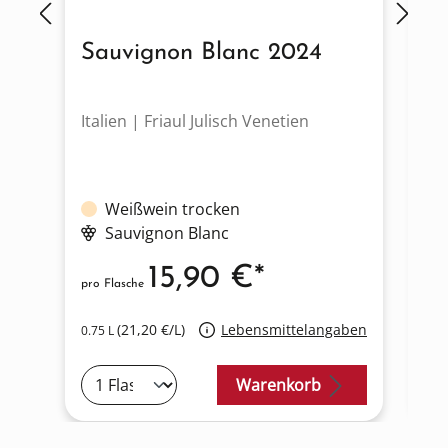
Sauvignon Blanc 2024
F
Italien | Friaul Julisch Venetien
It
Weißwein trocken
Sauvignon Blanc
15,90 €*
pro Flasche
pro
(21,20 €/L)
Lebensmittelangaben
0.75 L
0.7
Warenkorb