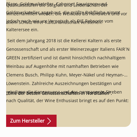
Blanc, Goldmuskateller, Cabernet Sauvignon und
Qualitätsstufen die Sorgfalt und Leidenschaft der
Goldmuskateller angebaut, die größte Rebfläche nimmt
Winzerfamilien wieder, die Weinbau als Handwerk und vor
jedoch nach wie vor Vernatsch als DIE Rebsorte vom
allem Schutz ihrer Kulturlandschaft verstehen.
Kalterersee ein.
Seit dem Jahrgang 2018 ist die Kellerei Kaltern als erste
Genossenschaft und als erster Weinerzeuger Italiens FAIR´N
GREEN zertifiziert und ist damit hinsichtlich nachhaltigem
Weinbau auf Augenhöhe mit namhaften Betrieben wie
Clemens Busch, Philipp Kuhn, Meyer-Näkel und Heyman-
Löwenstein. Zahlreiche Auszeichnungen bestätigen und
würdigen die Konsequenz und das permanente Streben
„Eine der besten Genossenschaften in Norditalien“.
nach Qualität, der Wine Enthusiast bringt es auf den Punkt:
Zum Hersteller