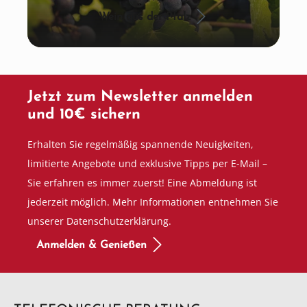
Wein aus der Pfalz
Jetzt zum Newsletter anmelden
und 10€ sichern
Erhalten Sie regelmäßig spannende Neuigkeiten,
limitierte Angebote und exklusive Tipps per E-Mail –
Sie erfahren es immer zuerst! Eine Abmeldung ist
jederzeit möglich. Mehr Informationen entnehmen Sie
unserer Datenschutzerklärung.
Anmelden & Genießen