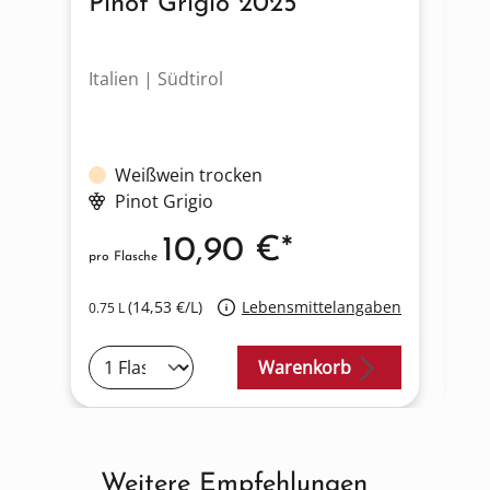
Pinot Grigio 2025
S
Italien | Südtirol
It
Weißwein trocken
Pinot Grigio
10,90 €*
pro Flasche
pro
(14,53 €/L)
Lebensmittelangaben
0.75 L
0.7
Warenkorb
Weitere Empfehlungen
Produktgalerie überspringen