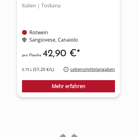
Italien | Toskana
Ö
Rotwein
Sangiovese
, Canaiolo
42,90 €*
pro Flasche
p
(57,20 €/L)
Lebensmittelangaben
0.75 L
0
Mehr erfahren